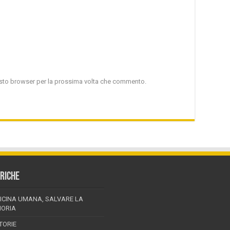
uesto browser per la prossima volta che commento.
RICHE
ICINA UMANA, SALVARE LA
ORIA
TORIE