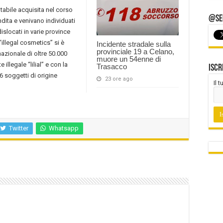
tabile acquisita nel corso
@Seg
endita e venivano individuati
islocati in varie province
“illegal cosmetics” si è
Incidente stradale sulla
provinciale 19 a Celano,
nazionale di oltre 50.000
muore un 54enne di
illegale “lilial” e con la
Trasacco
Iscr
 6 soggetti di origine
23 ore ago
Il 
Twitter
Whatsapp