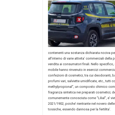
contenenti una sostanza dichiarata nociva per
all’interno di varie attivita’ commerciali della
vendita ai consumatori finali. Nello specifico, 
mobile hanno rinvenuto in esercizi commercial
confezioni di cosmetici, tra cui deodoranti
profumi vari, salviette umidificate, etc., tutti 
methylpropional”, un composto chimico co
fragranza sintetica nei preparati cosmetici; d
comunemente conosciuta come “Lilial”, e’ vi
2021/1902, poiche’ rientrante nel novero del
tossiche, essendo dannosa per la fertilita’.