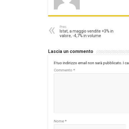
Prec.
Istat, a maggio vendite +3% in
valore, -4,7% in volume
Lascia un commento
Il tuo indirizzo email non sarà pubblicato.
I c
Commento
*
Nome
*