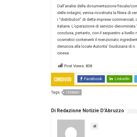
Dall’analisi della documentazione fiscale/con
delle indagini, veniva ricostruita la filiera di v
i “distributori” di dette imprese commerciali, d
italiane. L’operazione di servizio denominata 
conclusa, pertanto, con il sequestro a livello 
cosmetici contenenti il menzionato ingrediente 
denuncia alla locale Autorita’ Giudiziaria di n.
cinese.
Post Views:
838
Facebook
LinkedIn
Condividi
Tags
TERAMO
Di Redazione Notizie D'Abruzzo