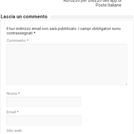
Abruzzo per utilizzo dell’app di
Poste Italiane
Lascia un commento
Il tuo indirizzo email non sarà pubblicato.
I campi obbligatori sono
contrassegnati
*
Commento
*
Nome
*
Email
*
Sito web