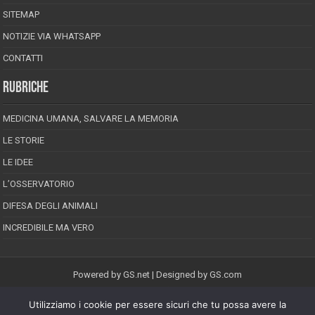
SITEMAP
NOTIZIE VIA WHATSAPP
CONTATTI
RUBRICHE
MEDICINA UMANA, SALVARE LA MEMORIA
LE STORIE
LE IDEE
L’OSSERVATORIO
DIFESA DEGLI ANIMALI
INCREDIBILE MA VERO
Powered by
GS.net
| Designed by
GS.com
Utilizziamo i cookie per essere sicuri che tu possa avere la
EPINEION EDITRICE S.R.L.
P.Iva 02008710689