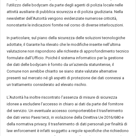
l’utilizzo delle bodycam da parte degli agenti di polizia locale nelle
attività ausiliarie di pubblica sicurezza e di polizia giudiziaria. Nella
newsletter dell’Autorità vengono evidenziate numerose criticità,
nonostante le indicazioni fornite nel corso di diverse interlocuzioni.
In particolare, sul piano della sicurezza delle soluzioni tecnologiche
adottate, il Garante ha rilevato che le modifiche inserite nell’ultima
valutazione non rispondono alle richieste di approfondimento tecnico
formulate dall’Ufficio. Poiché il sistema informatico per la gestione
dei dati delle bodycam è fornito da un’azienda statunitense, il
Comune non avrebbe chiarito se siano state valutate alternative
presenti sul mercato né gli aspetti di protezione dei dati connessi a
un trattamento considerato ad elevato rischio.
L’Autorità ha inoltre riscontrato l’assenza di misure di sicurezza
idonee a escludere l’accesso in chiaro ai dati da parte del fornitore
del servizio. Un eventuale accesso comporterebbe il trasferimento
dei dati verso Paesi terzi, in violazione della Direttiva Ue 2016/680 e
della normativa privacy. Il trasferimento di dati personali per finalità di
law enforcement è infatti soggetto a regole specifiche che richiedono