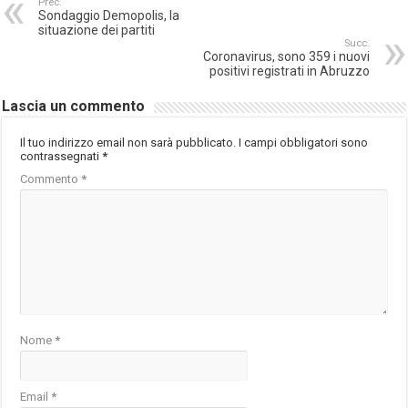
Prec.
Sondaggio Demopolis, la
situazione dei partiti
Succ.
Coronavirus, sono 359 i nuovi
positivi registrati in Abruzzo
Lascia un commento
Il tuo indirizzo email non sarà pubblicato.
I campi obbligatori sono
contrassegnati
*
Commento
*
Nome
*
Email
*