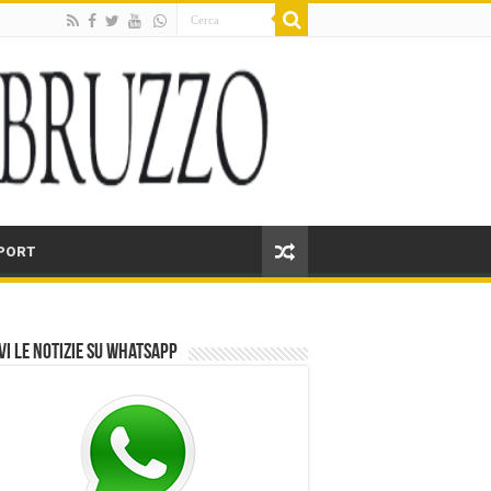
PORT
vi le notizie su Whatsapp