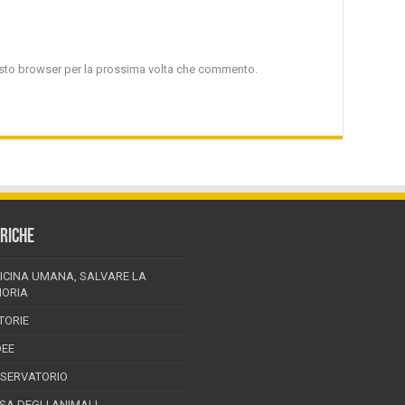
uesto browser per la prossima volta che commento.
RICHE
ICINA UMANA, SALVARE LA
ORIA
TORIE
DEE
SSERVATORIO
ESA DEGLI ANIMALI