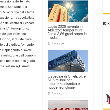
testazione del tentato
cere di San Donato a
di 58 anni che nella tarda
scussione, ha accoltellato
one del centro di Pescara
Iscr
Luglio 2026 rovente in
na. L’interrogatorio,
Abruzzo: temperature
fino a 3,89 gradi sopra la
za del pm Valentina
media
iborio, e’ durato circa
1 ora ago
e del giudice, fornendo,
e e spiegando di avere
 la restrizione dell’uomo in
omeno non e’ stato in grado
e restare agli arresti
Ospedale di Chieti, oltre
51,5 milioni per
sicurezza sismica e
nuove tecnologie
7 ore ago