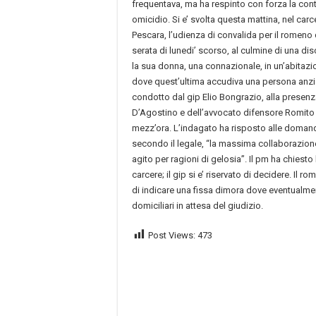
frequentava, ma ha respinto con forza la con
omicidio. Si e’ svolta questa mattina, nel car
Pescara, l’udienza di convalida per il romeno 
serata di lunedi’ scorso, al culmine di una di
la sua donna, una connazionale, in un’abitazi
dove quest’ultima accudiva una persona anzia
condotto dal gip Elio Bongrazio, alla presen
D’Agostino e dell’avvocato difensore Romito L
mezz’ora. L’indagato ha risposto alle domand
secondo il legale, “la massima collaborazion
agito per ragioni di gelosia”. Il pm ha chiesto
carcere; il gip si e’ riservato di decidere. Il r
di indicare una fissa dimora dove eventualment
domiciliari in attesa del giudizio.
Post Views:
473