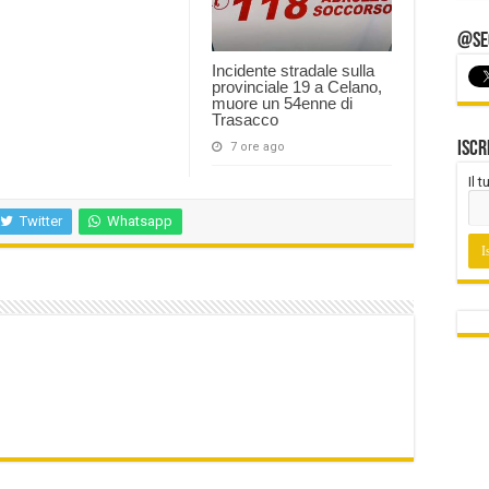
@Seg
Incidente stradale sulla
provinciale 19 a Celano,
muore un 54enne di
Trasacco
Iscr
7 ore ago
Il 
Twitter
Whatsapp