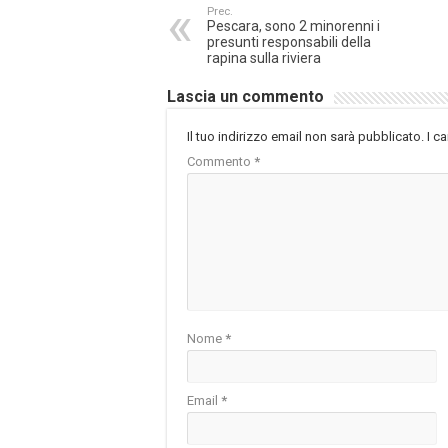
Prec.
Pescara, sono 2 minorenni i
presunti responsabili della
rapina sulla riviera
Lascia un commento
Il tuo indirizzo email non sarà pubblicato.
I c
Commento
*
Nome
*
Email
*