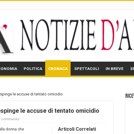
CONOMIA
POLITICA
CRONACA
SPETTACOLI
IN BREVE
S
espinge le accuse di tentato omicidio
Rice
spinge le accuse di tentato omicidio
un commento
Articoli Correlati
 alla donna che