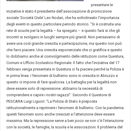
presentare le
iniziative è stato il presidente dell’associazione di promozione
sociale ‘Società Civile’ Leo Nodari, che ha sottolineato l’importanza
degli eventi in questo particolare periodo storico. “Si è costruita una
rete di scuole per la legalità – ha spiegato – e questo farà si che gli
incontri si svolgano in luoghi sempre più grandi. Non pensavamo di
avere una così grande crescita e partecipazione, ma questo non può
che farci piacere. Una crescita esponenziale che ci gratifica e questo
lo dobbiamo anche al coinvolgimento delle istituzioni come Questura,
Comuni e Ufficio Scolastico Regionale. Il fatto che l’iniziativa del 17
febbraio venga presentata in Questura ci fa piacere perché la Polizia è
in prima linea. I fenomeni di bullismo sono in crescita in Abruzzo e
questo ci impone di fare qualcosa. La battaglia per la legalità non
deve essere solo di repressione: abbiamo la necessità di
comprendere e capire i nostri ragazzi”. Secondo il Questore di
PESCARA Luigi Liguori: “La Polizia di Stato è preposta
istituzionalmente a reprimere i fenomeni di bullismo. Con la pandemia
questi fenomeni sono anche cresciuti e l’attenzione deve essere
massima. Ma la repressione serve a ben poco se non c’è l’interazione
con la società, le famiglie, la scuola e le associazioni. Il problema del