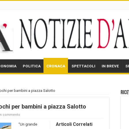
CONOMIA
POLITICA
CRONACA
SPETTACOLI
IN BREVE
S
ochi per bambini a piazza Salotto
Rice
ochi per bambini a piazza Salotto
un commento
Articoli Correlati
“Un grande