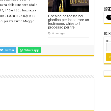
azza della Rinascita (dalle
@Seg
4, il 16 e il 30), tra piazza
re 21:00 alle 24:00), e ad
Cocaina nascosta nel
giardino per incastrare un
netti di piazza Primo Maggio
testimone, chiesto il
processo per tre
Iscr
6 ore ago
Il 
Twitter
Whatsapp