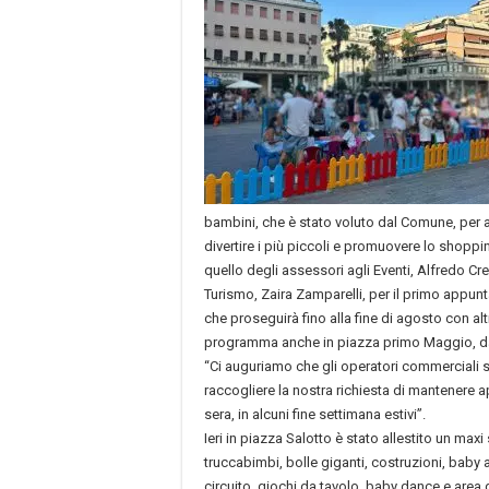
bambini, che è stato voluto dal Comune, per att
divertire i più piccoli e promuovere lo shoppin
quello degli assessori agli Eventi, Alfredo 
Turismo, Zaira Zamparelli, per il primo appun
che proseguirà fino alla fine di agosto con alt
programma anche in piazza primo Maggio, da
“Ci auguriamo che gli operatori commerciali s
raccogliere la nostra richiesta di mantenere a
sera, in alcuni fine settimana estivi”.
Ieri in piazza Salotto è stato allestito un max
truccabimbi, bolle giganti, costruzioni, baby 
circuito, giochi da tavolo, baby dance e are