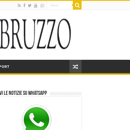
PORT
vi le notizie su Whatsapp