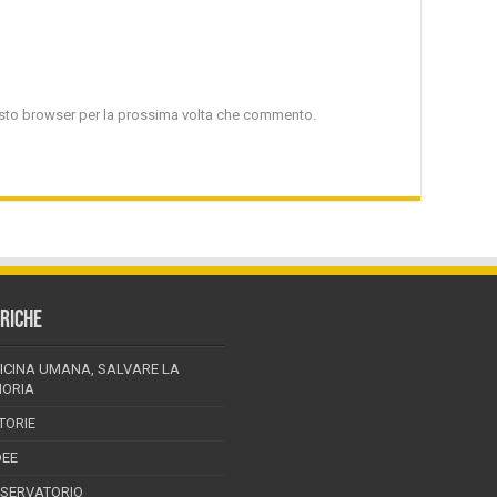
uesto browser per la prossima volta che commento.
RICHE
ICINA UMANA, SALVARE LA
ORIA
TORIE
DEE
SSERVATORIO