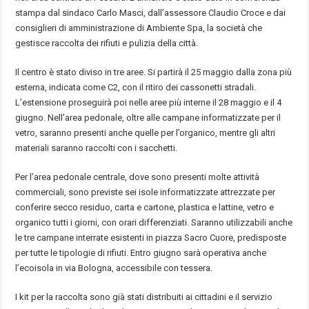
stampa dal sindaco Carlo Masci, dall’assessore Claudio Croce e dai
consiglieri di amministrazione di Ambiente Spa, la società che
gestisce raccolta dei rifiuti e pulizia della città.
Il centro è stato diviso in tre aree. Si partirà il 25 maggio dalla zona più
esterna, indicata come C2, con il ritiro dei cassonetti stradali.
L’estensione proseguirà poi nelle aree più interne il 28 maggio e il 4
giugno. Nell’area pedonale, oltre alle campane informatizzate per il
vetro, saranno presenti anche quelle per l’organico, mentre gli altri
materiali saranno raccolti con i sacchetti.
Per l’area pedonale centrale, dove sono presenti molte attività
commerciali, sono previste sei isole informatizzate attrezzate per
conferire secco residuo, carta e cartone, plastica e lattine, vetro e
organico tutti i giorni, con orari differenziati. Saranno utilizzabili anche
le tre campane interrate esistenti in piazza Sacro Cuore, predisposte
per tutte le tipologie di rifiuti. Entro giugno sarà operativa anche
l’ecoisola in via Bologna, accessibile con tessera.
I kit per la raccolta sono già stati distribuiti ai cittadini e il servizio