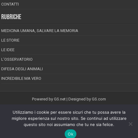
CONTATTI
RUBRICHE
MEDICINA UMANA, SALVARE LA MEMORIA
LE STORIE
LE IDEE
L’OSSERVATORIO
DIFESA DEGLI ANIMALI
INCREDIBILE MA VERO
Powered by
GS.net
| Designed by
GS.com
Utilizziamo i cookie per essere sicuri che tu possa avere la
EPINEION EDITRICE S.R.L.
P.Iva 02008710689
migliore esperienza sul nostro sito. Se continui ad utilizzare
Registrazione Tribunale di Pescara reg. speciale della stampa n.08/2012
questo sito noi assumiamo che tu ne sia felice.
Direttore responsabile: Maurizio Piccinino
Iscrizione al ROC n.22607
Ok
Riproduzione riservata © Copyright 2026, All Rights Reserved