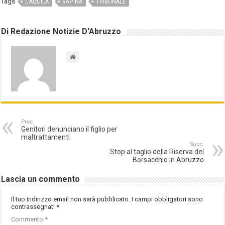
Tags
L'AQUILA
RAPINA
TRIBUNALE
Di Redazione Notizie D'Abruzzo
Prec.
Genitori denunciano il figlio per
maltrattamenti
Succ.
Stop al taglio della Riserva del
Borsacchio in Abruzzo
Lascia un commento
Il tuo indirizzo email non sarà pubblicato.
I campi obbligatori sono
contrassegnati
*
Commento
*