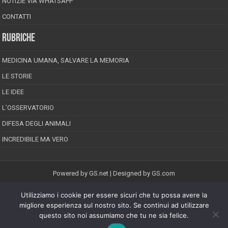
NOTIZIE VIA WHATSAPP
CONTATTI
RUBRICHE
MEDICINA UMANA, SALVARE LA MEMORIA
LE STORIE
LE IDEE
L’OSSERVATORIO
DIFESA DEGLI ANIMALI
INCREDIBILE MA VERO
Powered by
GS.net
| Designed by
GS.com
Utilizziamo i cookie per essere sicuri che tu possa avere la
EPINEION EDITRICE S.R.L.
P.Iva 02008710689
migliore esperienza sul nostro sito. Se continui ad utilizzare
Registrazione Tribunale di Pescara reg. speciale della stampa n.08/2012
questo sito noi assumiamo che tu ne sia felice.
Direttore responsabile: Maurizio Piccinino
Iscrizione al ROC n.22607