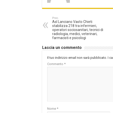
Prec.
Asl Lanciano Vasto Chieti
stabilizza 218 tra infermieri,
operatori sociosanitari, tecnici di
radiologia, medici, veterinari,
farmacisti e psicologi
Lascia un commento
Il tuo indirizzo email non sarà pubblicato.
I c
Commento
*
Nome
*