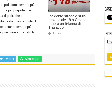
 di poliziotti, sempre più
@Seg
empre più prepotenti e
a di politiche di
Incidente stradale sulla
provinciale 19 a Celano,
titante da questo punto di
muore un 54enne di
 carcerario sempre più
Trasacco
 punti non affrontati da
Iscr
9 ore ago
Il 
Twitter
Whatsapp