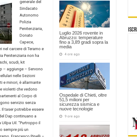
generale del
Sindacato
Autonomo
Polizia
Penitenziaria,
Iscr
Luglio 2026 rovente in
Donato
Abruzzo: temperature
fino a 3,89 gradi sopra la
Capece,
media
eri nel carcere di Teramo e
4 ore ago
ia Penitenziaria non ha
schi, scudi, kit
ap – aggiunge – Servono
llulari nelle Sezioni
ti e minori, è allarmante
i e violenti che vedono
Ospedale di Chieti, oltre
partenenti al Corpo di
51,5 milioni per
olgono servizio senza
sicurezza sismica e
nuove tecnologie
. Il taser potrebbe essere
i del Dap continuano a
9 ore ago
 Uilpa Uil. “Purtroppo il
ndo sempre più un
eramo, Francesco Pinelli –