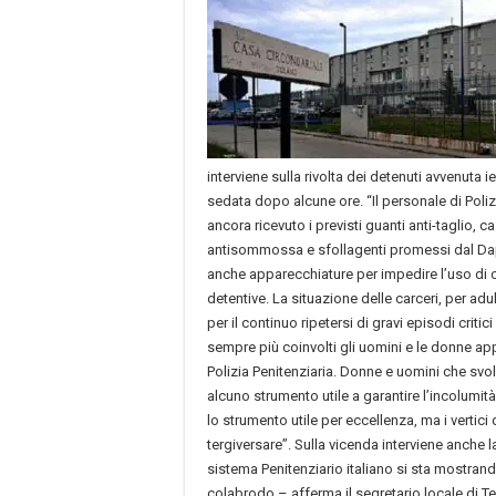
interviene sulla rivolta dei detenuti avvenuta i
sedata dopo alcune ore. “Il personale di Poliz
ancora ricevuto i previsti guanti anti-taglio, ca
antisommossa e sfollagenti promessi dal D
anche apparecchiature per impedire l’uso di ce
detentive. La situazione delle carceri, per adul
per il continuo ripetersi di gravi episodi critic
sempre più coinvolti gli uomini e le donne ap
Polizia Penitenziaria. Donne e uomini che sv
alcuno strumento utile a garantire l’incolumità
lo strumento utile per eccellenza, ma i vertic
tergiversare”. Sulla vicenda interviene anche la
sistema Penitenziario italiano si sta mostra
colabrodo – afferma il segretario locale di T