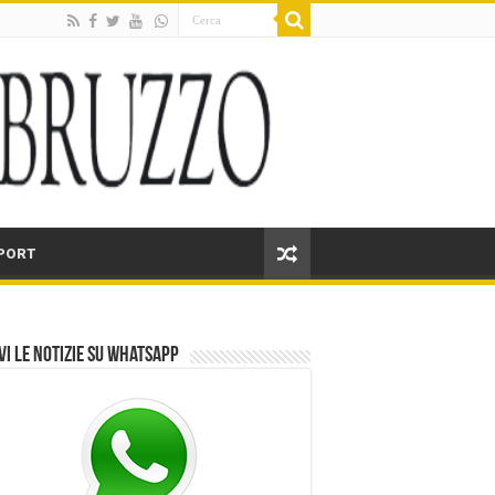
PORT
vi le notizie su Whatsapp