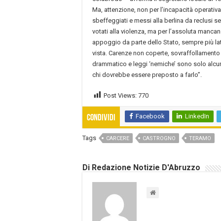
Ma, attenzione, non per l’incapacità operativa
sbeffeggiati e messi alla berlina da reclusi s
votati alla violenza, ma per l’assoluta mancanz
appoggio da parte dello Stato, sempre più la
vista. Carenze non coperte, sovraffollamento
drammatico e leggi ‘nemiche’ sono solo alcuni
chi dovrebbe essere preposto a farlo”.
Post Views:
770
Facebook
LinkedIn
Condividi
Tags
CARCERE
CASTROGNO
TERAMO
Di Redazione Notizie D'Abruzzo