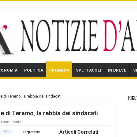
CONOMIA
POLITICA
CRONACA
SPETTACOLI
IN BREVE
S
re di Teramo, la rabbia dei sindacati
Rice
re di Teramo, la rabbia dei sindacati
un commento
Articoli Correlati
Il segretario