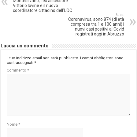
Montesilvano, l’ex assessore
Vittorio Iovine è il nuovo
coordinatore cittadino dell’UDC
Succ.
Coronavirus, sono 874 (di età
compresa tra 1 e 100 anni) i
nuovi casi positivi al Covid
registrati oggi in Abruzzo
Lascia un commento
Il tuo indirizzo email non sarà pubblicato.
I campi obbligatori sono
contrassegnati
*
Commento
*
Nome
*