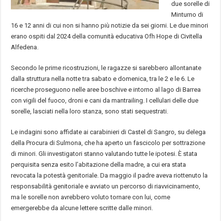
due sorelle di
Minturno di
16 e 12 anni di cui non si hanno più notizie da sei giorni. Le due minori
erano ospiti dal 2024 della comunità educativa Ofh Hope di Civitella
Alfedena.
Secondo le prime ricostruzioni, le ragazze si sarebbero allontanate
dalla struttura nella notte tra sabato e domenica, tra le 2 e le 6. Le
ricerche proseguono nelle aree boschive e intorno al lago di Barrea
con vigili del fuoco, droni e cani da mantrailing. I cellulari delle due
sorelle, lasciati nella loro stanza, sono stati sequestrati.
Le indagini sono affidate ai carabinieri di Castel di Sangro, su delega
della Procura di Sulmona, che ha aperto un fascicolo per sottrazione
di minori. Gli investigatori stanno valutando tutte le ipotesi. È stata
perquisita senza esito l’abitazione della madre, a cui era stata
revocata la potestà genitoriale. Da maggio il padre aveva riottenuto la
responsabilità genitoriale e avviato un percorso di riavvicinamento,
ma le sorelle non avrebbero voluto tornare con lui, come
emergerebbe da alcune lettere scritte dalle minori.