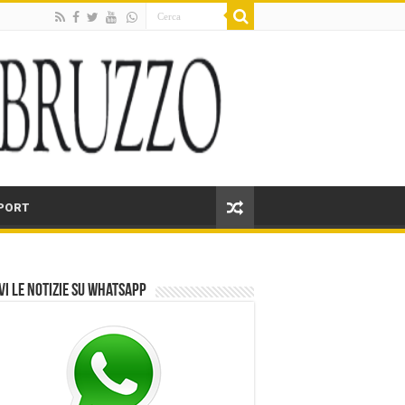
PORT
vi le notizie su Whatsapp