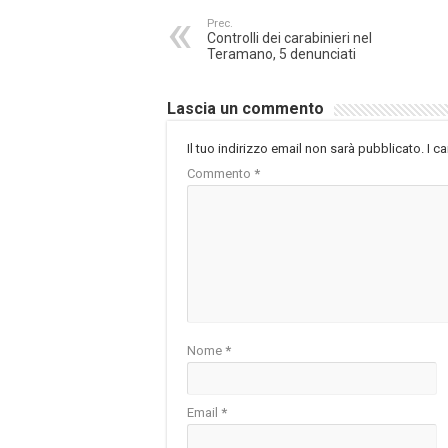
Prec.
Controlli dei carabinieri nel
Teramano, 5 denunciati
Lascia un commento
Il tuo indirizzo email non sarà pubblicato.
I c
Commento
*
Nome
*
Email
*