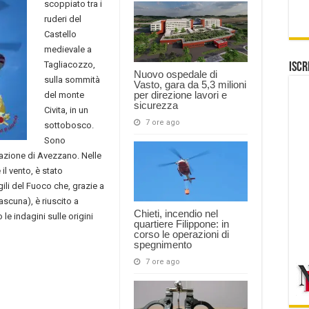
scoppiato tra i
ruderi del
Castello
medievale a
Tagliacozzo,
Iscr
Nuovo ospedale di
sulla sommità
Vasto, gara da 5,3 milioni
per direzione lavori e
del monte
sicurezza
Civita, in un
7 ore ago
sottobosco.
Sono
Stazione di Avezzano. Nelle
il vento, è stato
gili del Fuoco che, grazie a
iascuna), è riuscito a
Chieti, incendio nel
le indagini sulle origini
quartiere Filippone: in
corso le operazioni di
spegnimento
7 ore ago