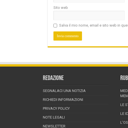
Sito web
Salva il mio nome, email e sito web in q
REDAZIONE
RUB
SEGNALACI UNA NOTIZIA
MED
MEM
RICHIEDI INFORMAZIONI
LE S
PRIVACY POLICY
LE I
NOTE LEGALI
L’O
NEWSLETTER