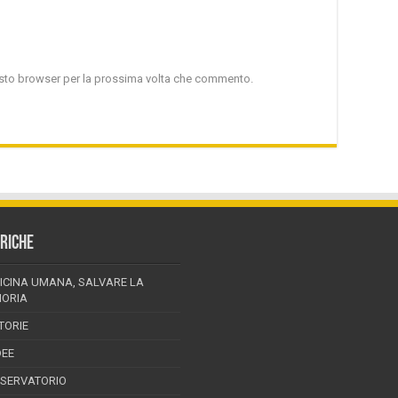
uesto browser per la prossima volta che commento.
RICHE
ICINA UMANA, SALVARE LA
ORIA
TORIE
DEE
SSERVATORIO