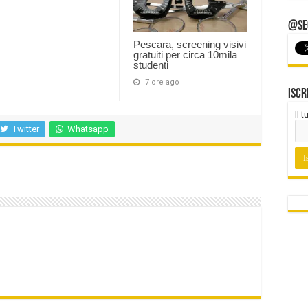
@Seg
Pescara, screening visivi
gratuiti per circa 10mila
studenti
7 ore ago
Iscr
Il 
Twitter
Whatsapp