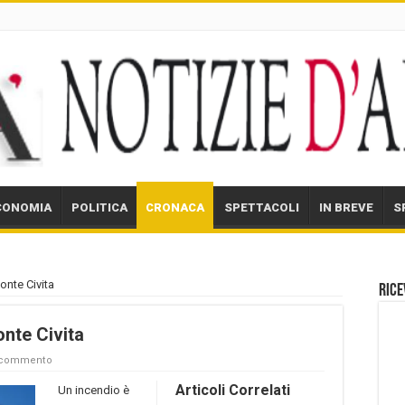
CONOMIA
POLITICA
CRONACA
SPETTACOLI
IN BREVE
S
onte Civita
Rice
nte Civita
n commento
Articoli Correlati
Un incendio è