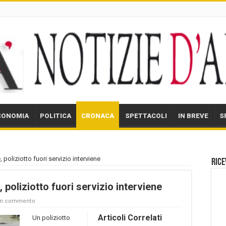
CONOMIA
POLITICA
CRONACA
SPETTACOLI
IN BREVE
S
poliziotto fuori servizio interviene
Rice
poliziotto fuori servizio interviene
un commento
Articoli Correlati
Un poliziotto