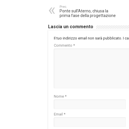
Prec.
Ponte sull’Aterno, chiusa la
prima fase della progettazione
Lascia un commento
Il tuo indirizzo email non sarà pubblicato.
I c
Commento
*
Nome
*
Email
*