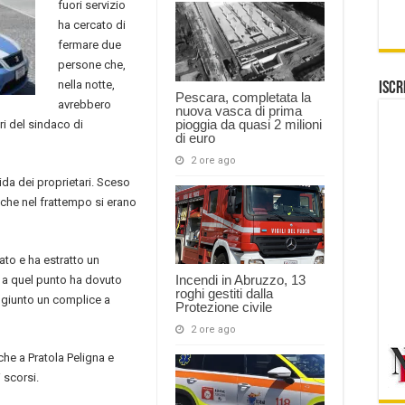
fuori servizio
ha cercato di
fermare due
persone che,
nella notte,
Iscr
Pescara, completata la
avrebbero
nuova vasca di prima
pioggia da quasi 2 milioni
ri del sindaco di
di euro
2 ore ago
ida dei proprietari. Sceso
, che nel frattempo si erano
ato e ha estratto un
Incendi in Abruzzo, 13
e a quel punto ha dovuto
roghi gestiti dalla
aggiunto un complice a
Protezione civile
2 ore ago
he a Pratola Peligna e
 scorsi.