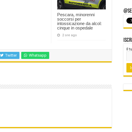
@Seg
Pescara, minorenni
soccorsi per
intossicazione da alcol:
cinque in ospedale
2 ore ago
Iscr
Il 
Twitter
Whatsapp