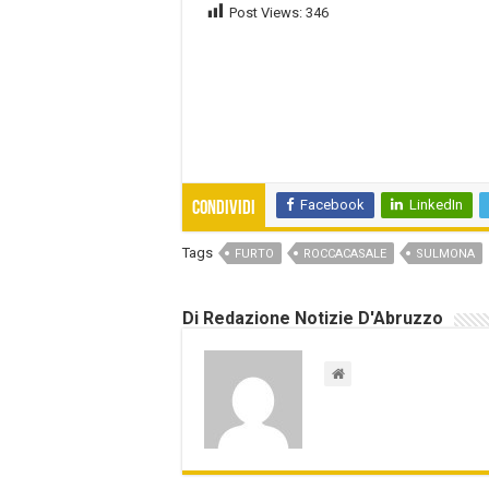
Post Views:
346
Facebook
LinkedIn
Condividi
Tags
FURTO
ROCCACASALE
SULMONA
Di Redazione Notizie D'Abruzzo