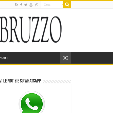
PORT
vi le notizie su Whatsapp