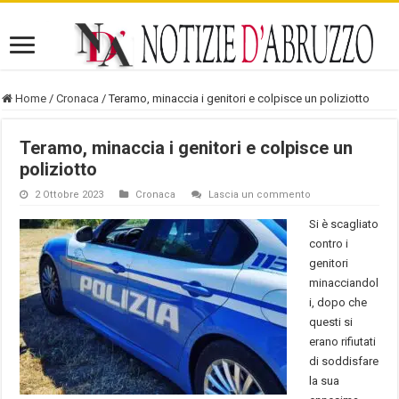
Home
/
Cronaca
/
Teramo, minaccia i genitori e colpisce un poliziotto
Teramo, minaccia i genitori e colpisce un
poliziotto
2 Ottobre 2023
Cronaca
Lascia un commento
Si è scagliato
contro i
genitori
minacciandol
i, dopo che
questi si
erano rifiutati
di soddisfare
la sua