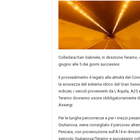
Colledara/San Gabriele, in direzione Teramo, d
giugno alle 5 dei giorni successivi.
Il provvedimento è legato alle attività del Co
la sicurezza del sistema idrico del Gran Sasso.
indicati, i veicoli provenienti da L’Aquila, A25
Teramo dovranno uscire obbligatoriamente dal
Assergi.
Per le lunghe percorrenze e per i mezzi pesant
Giulianova, viene consigliato il percorso alte
Pescara, con prosecuzione sull’A14 in direzi
svincolo Giulianova/Teramo e successivo c