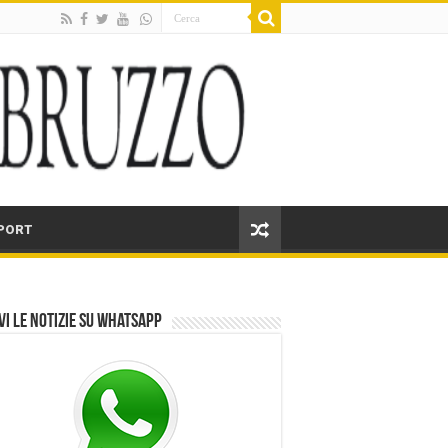
PORT
vi le notizie su Whatsapp