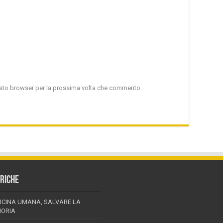
uesto browser per la prossima volta che commento.
RICHE
ICINA UMANA, SALVARE LA
ORIA