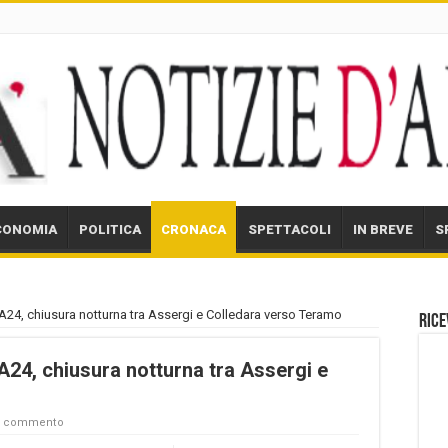
CONOMIA
POLITICA
CRONACA
SPETTACOLI
IN BREVE
S
’A24, chiusura notturna tra Assergi e Colledara verso Teramo
Rice
A24, chiusura notturna tra Assergi e
un commento