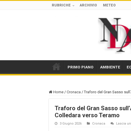
RUBRICHE
ARCHIVIO
METEO
PRIMO PIANO
AMBIENTE
E
Home
/
Cronaca
/
Traforo del Gran Sasso sull
Traforo del Gran Sasso sull’
Colledara verso Teramo
3 Giugno 2026
Cronaca
Lascia 