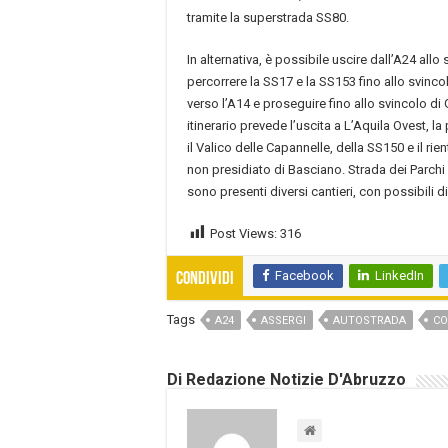
tramite la superstrada SS80.
In alternativa, è possibile uscire dall’A24 allo 
percorrere la SS17 e la SS153 fino allo svincol
verso l’A14 e proseguire fino allo svincolo di 
itinerario prevede l’uscita a L’Aquila Ovest, l
il Valico delle Capannelle, della SS150 e il rie
non presidiato di Basciano. Strada dei Parchi
sono presenti diversi cantieri, con possibili d
Post Views:
316
Facebook
LinkedIn
Condividi
Tags
A24
ASSERGI
AUTOSTRADA
CO
Di Redazione Notizie D'Abruzzo