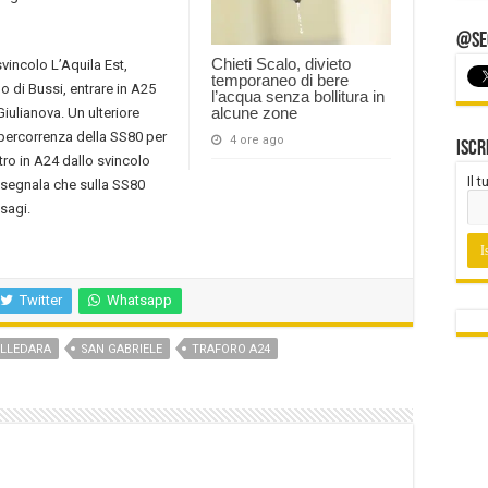
@Seg
Chieti Scalo, divieto
svincolo L’Aquila Est,
temporaneo di bere
o di Bussi, entrare in A25
l’acqua senza bollitura in
alcune zone
Giulianova. Un ulteriore
a percorrenza della SS80 per
4 ore ago
Iscr
ntro in A24 dallo svincolo
Il 
 segnala che sulla SS80
isagi.
Twitter
Whatsapp
LLEDARA
SAN GABRIELE
TRAFORO A24