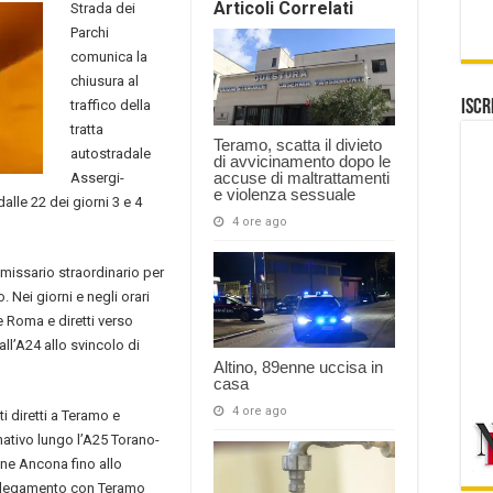
Articoli Correlati
Strada dei
Parchi
comunica la
chiusura al
traffico della
Iscr
tratta
Teramo, scatta il divieto
autostradale
di avvicinamento dopo le
accuse di maltrattamenti
Assergi-
e violenza sessuale
alle 22 dei giorni 3 e 4
4 ore ago
mmissario straordinario per
 Nei giorni e negli orari
 e Roma e diretti verso
l’A24 allo svincolo di
Altino, 89enne uccisa in
casa
4 ore ago
i diretti a Teramo e
rnativo lungo l’A25 Torano-
one Ancona fino allo
ollegamento con Teramo