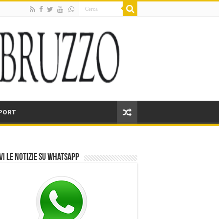
PORT
vi le notizie su Whatsapp