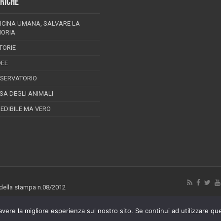
RICHE
ICINA UMANA, SALVARE LA
ORIA
TORIE
DEE
SSERVATORIO
ESA DEGLI ANIMALI
REDIBILE MA VERO
 della stampa n.08/2012
avere la migliore esperienza sul nostro sito. Se continui ad utilizzare qu
ghts Reserved