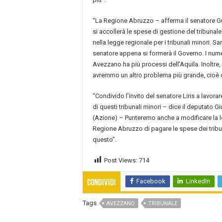
“La Regione Abruzzo – afferma il senatore Gui
si accollerà le spese di gestione del tribunal
nella legge regionale per i tribunali minori. 
senatore appena si formerà il Governo. I nume
Avezzano ha più processi dell’Aquila. Inoltre,
avremmo un altro problema più grande, cioè qu
“Condivido l’invito del senatore Liris a lavorar
di questi tribunali minori – dice il deputato Gi
(Azione) – Punteremo anche a modificare la leg
Regione Abruzzo di pagare le spese dei tribu
questo”.
Post Views:
714
Facebook
LinkedIn
Condividi
Tags
AVEZZANO
TRIBUNALE