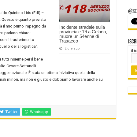
@Seg
do Quintino Liris (FdI) –
e. Questo è quanto previsto
Sarà il mio primo impegno da
Incidente stradale sulla
provinciale 19 a Celano,
ri parlano chiaro:
muore un 54enne di
 con il trasferimento
Trasacco
Iscr
ello della logistica”.
2 ore ago
Il 
e tutti insieme per il bene
ulio Cesare Sottanelli
ge nazionale. È stata un ottima iniziativa quella della
nali minori, ma non è giusto e dobbiamo lavorare anche su
Twitter
Whatsapp