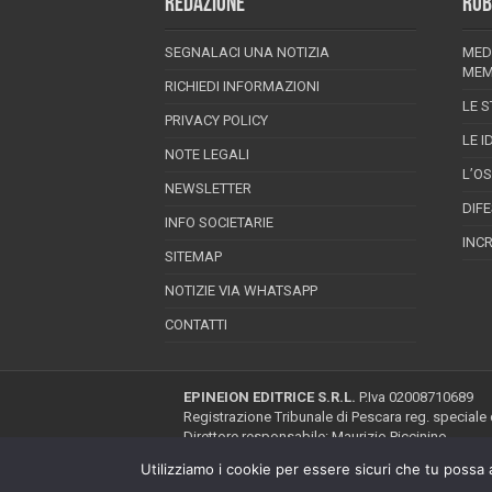
REDAZIONE
RUB
SEGNALACI UNA NOTIZIA
MED
MEM
RICHIEDI INFORMAZIONI
LE S
PRIVACY POLICY
LE I
NOTE LEGALI
L’O
NEWSLETTER
DIF
INFO SOCIETARIE
INC
SITEMAP
NOTIZIE VIA WHATSAPP
CONTATTI
EPINEION EDITRICE S.R.L.
P.Iva 02008710689
Registrazione Tribunale di Pescara reg. speciale
Direttore responsabile: Maurizio Piccinino
Iscrizione al ROC n.22607
Utilizziamo i cookie per essere sicuri che tu possa 
Riproduzione riservata © Copyright 2026, All Ri