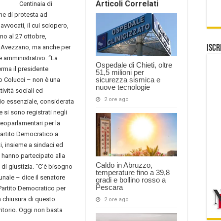
Articoli Correlati
Centinaia di
ne di protesta ad
avvocati, il cui sciopero,
no al 27 ottobre,
di Avezzano, ma anche per
Iscr
e amministrativo. “La
Ospedale di Chieti, oltre
erma il presidente
51,5 milioni per
sicurezza sismica e
co Colucci – non è una
nuove tecnologie
tività sociali ed
2 ore ago
io essenziale, considerata
 si sono registrati negli
neoparlamentari per la
Partito Democratico a
ti, insieme a sindaci ed
 hanno partecipato alla
Caldo in Abruzzo,
i giustizia. “C’è bisogno
temperature fino a 39,8
bunale – dice il senatore
gradi e bollino rosso a
Pescara
 Partito Democratico per
la chiusura di questo
2 ore ago
ritorio. Oggi non basta