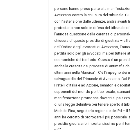
persone hanno preso parte alla manifestazio
Avezzano contro la chiusura del tribunale. Gli 
con l’astensione dalle udienze, andrà avanti fi
protestano non solo in difesa del tribunale 
l’annosa questione della carenza di personal
chiusura di questo presidio di giustizia – aff
dell’Ordine degli avvocati di Avezzano, Fran
perdita solo per gli avvocati, ma per tutte le at
economiche del territorio. Questo è un presid
anche la crescita dei processi di antimafia che
ultimi anni nella Marsica”. C’è l’impegno dei 
salvaguardia del Tribunale di Avezzano. Dal 
Fratelli d’Italia e ad Azione, senatori e deputa
esponenti del mondo politico locale, stamani
manifestazione promossa davanti al palazzo d
di una legge definitiva per tenere aperto il tri
Michele Fina, segretario regionale del Pd – Il
anni ha cercato di prorogare il più possibile 
presidio giudiziario importantissimo per il ter
più”.