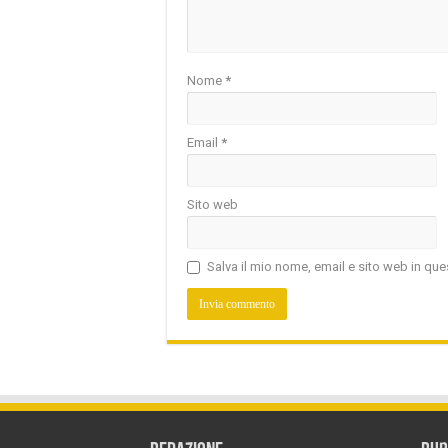
Nome
*
Email
*
Sito web
Salva il mio nome, email e sito web in q