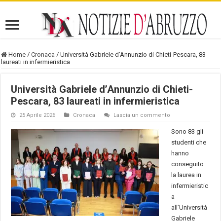
Home
/
Cronaca
/
Università Gabriele d’Annunzio di Chieti-Pescara, 83
laureati in infermieristica
Università Gabriele d’Annunzio di Chieti-
Pescara, 83 laureati in infermieristica
25 Aprile 2026
Cronaca
Lascia un commento
Sono 83 gli
studenti che
hanno
conseguito
la laurea in
infermieristic
a
all’Università
Gabriele