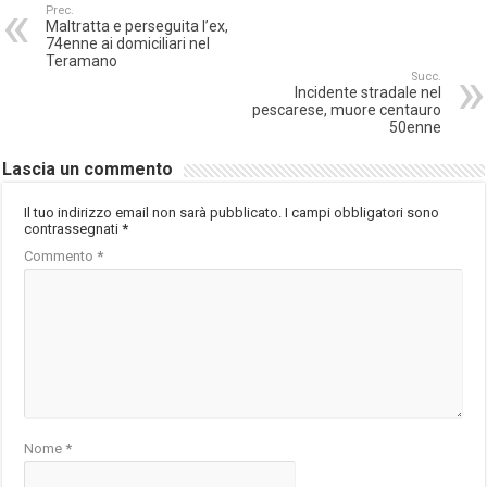
Prec.
Maltratta e perseguita l’ex,
74enne ai domiciliari nel
Teramano
Succ.
Incidente stradale nel
pescarese, muore centauro
50enne
Lascia un commento
Il tuo indirizzo email non sarà pubblicato.
I campi obbligatori sono
contrassegnati
*
Commento
*
Nome
*