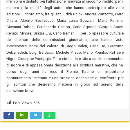
Premio si è distinto per l’attenzione riservata al racconto inedito, per il
numero e la qualità degli autori che hanno partecipato alle varie
edizioni – ricordiamo, fra gli altri, Edith Bruck, Andrea Zanzotto, Piero
Chiara, Alberto Bevilacqua, Maria Luisa Spaziani, Mario Pomilio,
Giovanni Raboni, Ferdinando Camon, Carlo Sgorlon, Giorgio Soavi,
Renato Minore, Grazia Livi, Carlo Bernari –, per lo spessore culturale
dei membri delle commissioni giudicatrici, che hanno visto
avvicendarsi nomi del calibro di Diego Valeri, Carlo Bo, Giacomo
Debenedetti, Luigi Baldacci, Michele Prisco, Mario Pomilio, Raffaele
Nigro, Giuseppe Pontiggia. Tutto ciò ha dato vita a un felice connubio
di rigore e di appassionata dedizione alla scrittura narrativa, che nel
corso degli anni ha reso il Premio Teramo un importante
appuntamento letterario e una preziosa occasione di confronto per
gli scrittori che desiderino mettersi in gioco sul terreno della
narrazione breve.
Post Views:
605