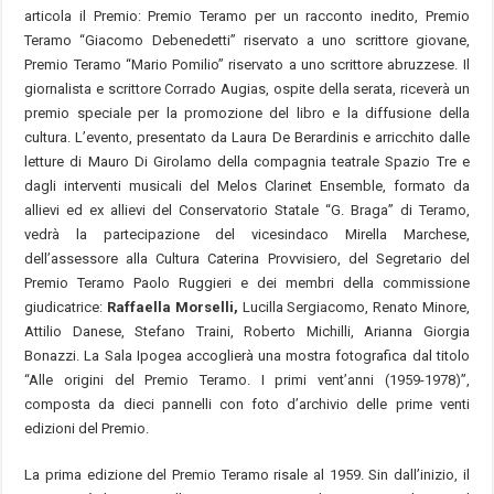
articola il Premio: Premio Teramo per un racconto inedito, Premio
Teramo “Giacomo Debenedetti” riservato a uno scrittore giovane,
Premio Teramo “Mario Pomilio” riservato a uno scrittore abruzzese. Il
giornalista e scrittore Corrado Augias, ospite della serata, riceverà un
premio speciale per la promozione del libro e la diffusione della
cultura. L’evento, presentato da Laura De Berardinis e arricchito dalle
letture di Mauro Di Girolamo della compagnia teatrale Spazio Tre e
dagli interventi musicali del Melos Clarinet Ensemble, formato da
allievi ed ex allievi del Conservatorio Statale “G. Braga” di Teramo,
vedrà la partecipazione del vicesindaco Mirella Marchese,
dell’assessore alla Cultura Caterina Provvisiero, del Segretario del
Premio Teramo Paolo Ruggieri e dei membri della commissione
giudicatrice:
Raffaella Morselli,
Lucilla Sergiacomo, Renato Minore,
Attilio Danese, Stefano Traini, Roberto Michilli, Arianna Giorgia
Bonazzi. La Sala Ipogea accoglierà una mostra fotografica dal titolo
“Alle origini del Premio Teramo. I primi vent’anni (1959-1978)”,
composta da dieci pannelli con foto d’archivio delle prime venti
edizioni del Premio.
La prima edizione del Premio Teramo risale al 1959. Sin dall’inizio, il