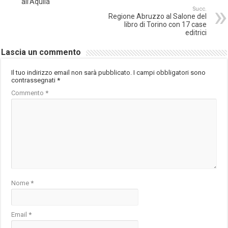
all’Aquila
Succ.
Regione Abruzzo al Salone del
libro di Torino con 17 case
editrici
Lascia un commento
Il tuo indirizzo email non sarà pubblicato.
I campi obbligatori sono
contrassegnati
*
Commento
*
Nome
*
Email
*