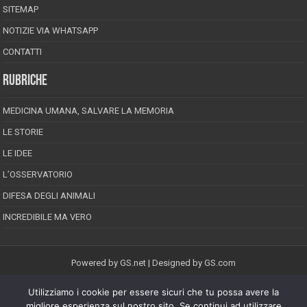
SITEMAP
NOTIZIE VIA WHATSAPP
CONTATTI
RUBRICHE
MEDICINA UMANA, SALVARE LA MEMORIA
LE STORIE
LE IDEE
L’OSSERVATORIO
DIFESA DEGLI ANIMALI
INCREDIBILE MA VERO
Powered by
GS.net
| Designed by
GS.com
Utilizziamo i cookie per essere sicuri che tu possa avere la
EPINEION EDITRICE S.R.L.
P.Iva 02008710689
migliore esperienza sul nostro sito. Se continui ad utilizzare