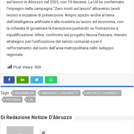
sul lavoro in Abruzzo nel 2025, con 19 decessi. La Uil ha confermato
l’impegno nella campagna “Zero morti sul lavoro” attraverso tavoli
tecnici e iniziative di prevenzione. Ampio spazio anche al tema
dell’intelligenza artificiale e alle ricadute su lavoro ed economia, con
la richiesta di governare la transizione puntando su formazione e
riqualificazione. Infine, confronto sul progetto Nuova Pescara, ritenuto
strategico per l’unificazione dei servizi comunali e per il
rafforzamento del ruolo dell’area metropolitana nello sviluppo
regionale.
Post Views:
509
Tags
ASSEMBLEA
MASSIMO LONGARETTI
MICHELE LOMBARDO
PESCARA
UIL
Di Redazione Notizie D'Abruzzo