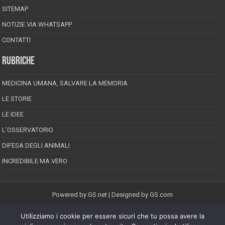
SITEMAP
NOTIZIE VIA WHATSAPP
CONTATTI
RUBRICHE
MEDICINA UMANA, SALVARE LA MEMORIA
LE STORIE
LE IDEE
L’OSSERVATORIO
DIFESA DEGLI ANIMALI
INCREDIBILE MA VERO
Powered by
GS.net
| Designed by
GS.com
Utilizziamo i cookie per essere sicuri che tu possa avere la
EPINEION EDITRICE S.R.L.
P.Iva 02008710689