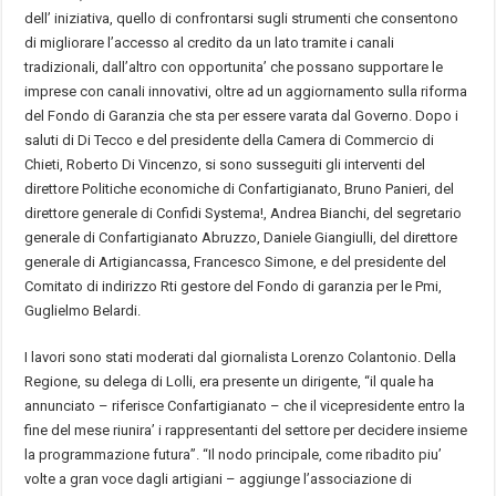
dell’ iniziativa, quello di confrontarsi sugli strumenti che consentono
di migliorare l’accesso al credito da un lato tramite i canali
tradizionali, dall’altro con opportunita’ che possano supportare le
imprese con canali innovativi, oltre ad un aggiornamento sulla riforma
del Fondo di Garanzia che sta per essere varata dal Governo. Dopo i
saluti di Di Tecco e del presidente della Camera di Commercio di
Chieti, Roberto Di Vincenzo, si sono susseguiti gli interventi del
direttore Politiche economiche di Confartigianato, Bruno Panieri, del
direttore generale di Confidi Systema!, Andrea Bianchi, del segretario
generale di Confartigianato Abruzzo, Daniele Giangiulli, del direttore
generale di Artigiancassa, Francesco Simone, e del presidente del
Comitato di indirizzo Rti gestore del Fondo di garanzia per le Pmi,
Guglielmo Belardi.
I lavori sono stati moderati dal giornalista Lorenzo Colantonio. Della
Regione, su delega di Lolli, era presente un dirigente, “il quale ha
annunciato – riferisce Confartigianato – che il vicepresidente entro la
fine del mese riunira’ i rappresentanti del settore per decidere insieme
la programmazione futura”. “Il nodo principale, come ribadito piu’
volte a gran voce dagli artigiani – aggiunge l’associazione di