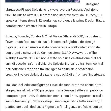
designer
abruzzese Filippo Spiezia, che vive e lavora a Pescara. L’edizione
2026 ha riunito oltre 3.500 professionisti provenienti da 58 Paesi, 108
speaker internazionali, 12 workshop sold out e la prima Design Battle,
competizione creativa live in Europa.
Spiezia, Founder, Curator & Chief Vision Officer di DDD, ha costruito
l’evento con l’obiettivo di riunire la comunità globale del design
digitale. La sua carriera è stata riconosciuta a livello internazionale
con premi e selezioni da Cannes Lions, D&AD, Awwwards e The
Webby Awards. “DDD26 non è stato solo una celebrazione di dieci
anni di eccellenza”, ha dichiarato Spiezia, indicando tra i temi centrali
dell’edizione il rapporto tra intelligenza artificiale e professioni
creative, il valore della bellezza e la capacità di affrontare l’incertezza.
Tra i dati dell’edizione figurano il 64% di tasso di ritorno annuale, tre
stage paralleli, oltre 100 partecipanti alla Design Battle e un pubblico
composto per il 78% da decision maker, con il 42% appartenente alla
senior leadership. I 12 workshop hanno registrato il tutto esaurito, in
particolare quelli dedicati a Figma e all’intelligenza artificiale, con un