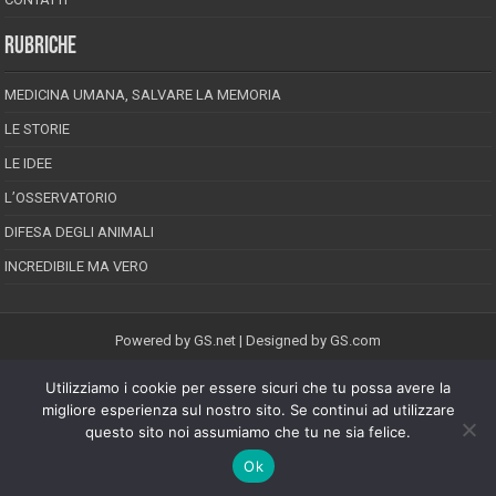
RUBRICHE
MEDICINA UMANA, SALVARE LA MEMORIA
LE STORIE
LE IDEE
L’OSSERVATORIO
DIFESA DEGLI ANIMALI
INCREDIBILE MA VERO
Powered by
GS.net
| Designed by
GS.com
Utilizziamo i cookie per essere sicuri che tu possa avere la
EPINEION EDITRICE S.R.L.
P.Iva 02008710689
migliore esperienza sul nostro sito. Se continui ad utilizzare
Registrazione Tribunale di Pescara reg. speciale della stampa n.08/2012
questo sito noi assumiamo che tu ne sia felice.
Direttore responsabile: Maurizio Piccinino
Iscrizione al ROC n.22607
Ok
Riproduzione riservata © Copyright 2026, All Rights Reserved