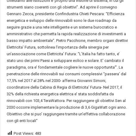
chiediamo alle istituzioni e’ proprio una visione di sistema, in cui gli
strumenti siano coerenti con gli obiettivi”. Ad aprire il convegno
Gennaro Zecca, presidente Confindustria Chieti Pescara: “Efficienza
energetica e sviluppo delle rinnovabili sono le due roadmap da
seguire grazie a una rete intelligente e un sistema burocratico e
amministrativo che permetta la rapida realizzazione di investimenti a
basso impatto ambientale”. Pietro Pacchione, membro organi direttivi
Elettricita’ Futura, sottolinea l’importanza della sinergia per
un’associazione come Elettricita’ Futura: “L’Italia ha fatto tanto, e’
stato uno dei primi Paesi a sviluppare eolico e solare. E’ cambiato il
paradigma, ora e’ fondamentale cogliere le nuove opportunita’”. La
penetrazione delle rinnovabili sui consumi complessivi “passera’ dal
17,5% nel 2017 al 28% nel 2030- afferma Giovanni Simoni,
coordinatore della Cabina di Regia di Elettricita’ Futura- Nel 2017, il
32% della richiesta energetica elettrica e’ stata soddisfatta da
rinnovabili con 103,4 TeraWattora. Per raggiungere gli obiettivi Sen al
2030 occorre implementare la produzione di 3,6 GigaWatt ogni anno.
Obiettivo che si puo’ raggiungere tramite un’effettiva collaborazione
con gli enti locali”
Post Views:
483