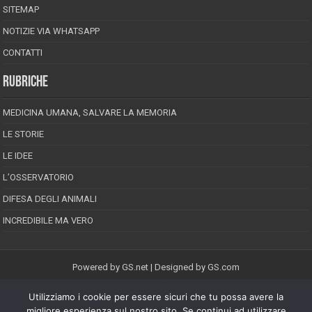
SITEMAP
NOTIZIE VIA WHATSAPP
CONTATTI
RUBRICHE
MEDICINA UMANA, SALVARE LA MEMORIA
LE STORIE
LE IDEE
L’OSSERVATORIO
DIFESA DEGLI ANIMALI
INCREDIBILE MA VERO
Powered by
GS.net
| Designed by
GS.com
Utilizziamo i cookie per essere sicuri che tu possa avere la
EPINEION EDITRICE S.R.L.
P.Iva 02008710689
migliore esperienza sul nostro sito. Se continui ad utilizzare