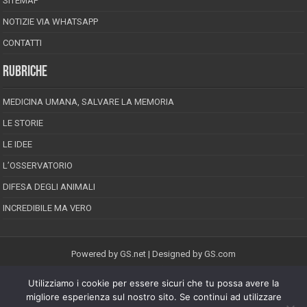
SITEMAP
NOTIZIE VIA WHATSAPP
CONTATTI
RUBRICHE
MEDICINA UMANA, SALVARE LA MEMORIA
LE STORIE
LE IDEE
L’OSSERVATORIO
DIFESA DEGLI ANIMALI
INCREDIBILE MA VERO
Powered by
GS.net
| Designed by
GS.com
Utilizziamo i cookie per essere sicuri che tu possa avere la
EPINEION EDITRICE S.R.L.
P.Iva 02008710689
migliore esperienza sul nostro sito. Se continui ad utilizzare
Registrazione Tribunale di Pescara reg. speciale della stampa n.08/2012