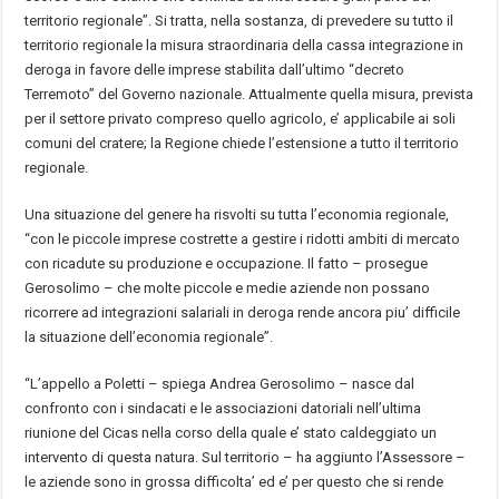
territorio regionale”. Si tratta, nella sostanza, di prevedere su tutto il
territorio regionale la misura straordinaria della cassa integrazione in
deroga in favore delle imprese stabilita dall’ultimo “decreto
Terremoto” del Governo nazionale. Attualmente quella misura, prevista
per il settore privato compreso quello agricolo, e’ applicabile ai soli
comuni del cratere; la Regione chiede l’estensione a tutto il territorio
regionale.
Una situazione del genere ha risvolti su tutta l’economia regionale,
“con le piccole imprese costrette a gestire i ridotti ambiti di mercato
con ricadute su produzione e occupazione. Il fatto – prosegue
Gerosolimo – che molte piccole e medie aziende non possano
ricorrere ad integrazioni salariali in deroga rende ancora piu’ difficile
la situazione dell’economia regionale”.
“L’appello a Poletti – spiega Andrea Gerosolimo – nasce dal
confronto con i sindacati e le associazioni datoriali nell’ultima
riunione del Cicas nella corso della quale e’ stato caldeggiato un
intervento di questa natura. Sul territorio – ha aggiunto l’Assessore –
le aziende sono in grossa difficolta’ ed e’ per questo che si rende