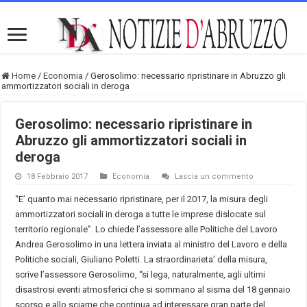
Home
/
Economia
/
Gerosolimo: necessario ripristinare in Abruzzo gli
ammortizzatori sociali in deroga
Gerosolimo: necessario ripristinare in
Abruzzo gli ammortizzatori sociali in
deroga
18 Febbraio 2017
Economia
Lascia un commento
“E’ quanto mai necessario ripristinare, per il 2017, la misura degli
ammortizzatori sociali in deroga a tutte le imprese dislocate sul
territorio regionale”. Lo chiede l’assessore alle Politiche del Lavoro
Andrea Gerosolimo in una lettera inviata al ministro del Lavoro e della
Politiche sociali, Giuliano Poletti. La straordinarieta’ della misura,
scrive l’assessore Gerosolimo, “si lega, naturalmente, agli ultimi
disastrosi eventi atmosferici che si sommano al sisma del 18 gennaio
scorso e allo sciame che continua ad interessare gran parte del