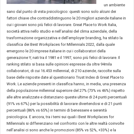
un ambiente
sano dal punto di vista psicologico: questi sono solo alcuni dei
fattori chiave che contraddistinguono le 20 migliori aziende italiane in
cui i giovani sono più felici di lavorare. Great Place to Work Italia,
società attiva nello studio e nell’analisi del clima aziendale, della
trasformazione organizzativa e dell’employer branding, ha stilato la
classifica dei Best Workplaces for Millennials 2022, dalla quale
emergono le 20 imprese italiane in cui i collaboratori della
generazione Y, nati tra il 1981 e il 1997, sono più felici di lavorare. Il
ranking stilato si basa sulle opinioni espresse da oltre 94mila
collaboratori, di cui 16.453 millennial, di 210 aziende, raccolte sulla
base delle risposte date al questionario Trust Index di Great Place to
Work. Le aziende presenti in classifica hanno, in media, una presenza
della popolazione millennial superiore del 27% (73% vs 46%) rispetto
alle altre analizzate e distanziano queste ultime di 24 punti percentuali
(91% vs 67%) per la possibilità di lavorare divertendosi e di 21 punti
percentuali (86% vs 65%) in termini di benessere e serenità
psicologica. E ancora, tra i temi sui quali i Best Workplaces for
Millennials si differenziano nel confronto con le altre realtà coinvolte
nell’analisi ci sono anche le promozioni (85% vs 52%, +33%) e la