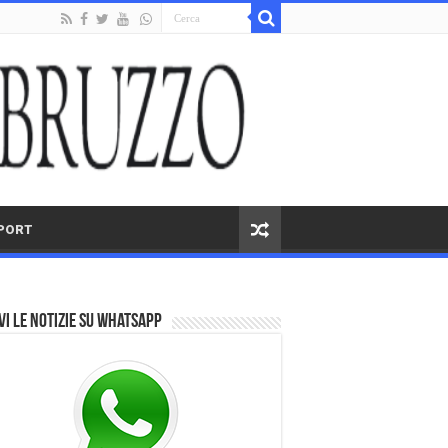
PORT
vi le notizie su Whatsapp