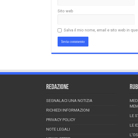
Sito web
Salva il mio nome, email e sito web in q
REDAZIONE
RUB
SEGNALACI UNA NOTIZIA
MED
MEM
RICHIEDI INFORMAZIONI
LE S
PRIVACY POLICY
LE I
NOTE LEGALI
L’O