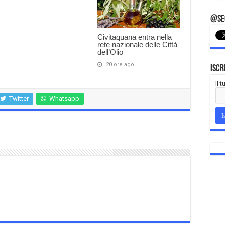
@Seg
Civitaquana entra nella
rete nazionale delle Città
dell’Olio
20 ore ago
Iscr
Il 
Twitter
Whatsapp