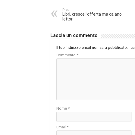
Prec.
Libri, cresce l’offerta ma calano i
lettori
Lascia un commento
Il tuo indirizzo email non sarà pubblicato.
I c
Commento
*
Nome
*
Email
*