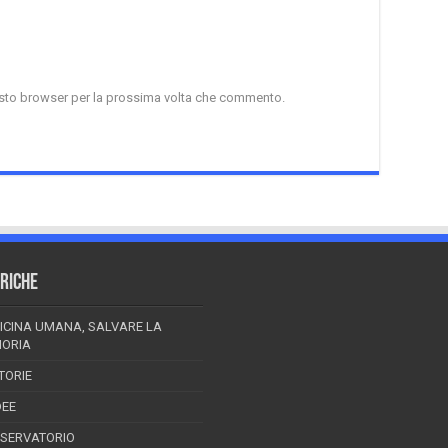
uesto browser per la prossima volta che commento.
RICHE
ICINA UMANA, SALVARE LA
ORIA
TORIE
DEE
SSERVATORIO