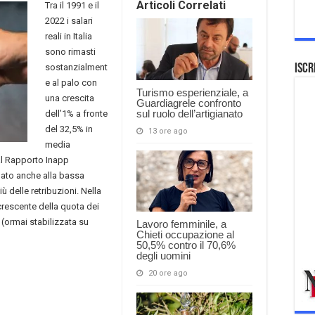
Articoli Correlati
Tra il 1991 e il
2022 i salari
reali in Italia
sono rimasti
sostanzialment
Iscr
e al palo con
Turismo esperienziale, a
una crescita
Guardiagrele confronto
sul ruolo dell’artigianato
dell’1% a fronte
del 32,5% in
13 ore ago
media
al Rapporto Inapp
gato anche alla bassa
 delle retribuzioni. Nella
crescente della quota dei
i (ormai stabilizzata su
Lavoro femminile, a
Chieti occupazione al
50,5% contro il 70,6%
degli uomini
20 ore ago