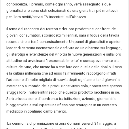
conoscenza. Il premio, come ogni anno, verrà assegnato a quei
giornalisti che sono stati selezionati da una giuria tra i più meritevoli
per i loro scritti/servizi TV incentrati sull’Abruzzo.
Il tema del racconto dei territori e dei loro prodotti nei confronti dei
giovani consumatori, i cosiddetti millennial, sarà il focus della tavola
rotonda che si terrà contestualmente. Un panel di giornalisti e opinion
leader di caratura internazionale darà vita ad un dibattito sui linguaggi,
gli sterotipi e le tendenze del vino tra le nuove generazioni e sulla loro
attitudine ad avvicinarsi “responsabilmente” e consapevolmente alla
cultura del vino, che niente ha a che fare con quella dello sballo. Il vino
e la cultura millenaria che ad esso fa riferimento raccolgono infatti
l’adesione di molte migliaia di nuovi adepti ogni anno; tanti giovani si
avvicinano al mondo della produzione vitivinicola, nonostante spesso
sfugga loro il valore intrinseco, che questo prodotto racchiude in sé.
Sarà un’occasione di confronto tra istituzioni, aziende, giornalisti e
blogger volta a sviluppare una riflessione strategica in un contesto
mediatico in continuo cambiamento.
La cerimonia di premiazione si terrà domani, venerdì 31 maggio, a