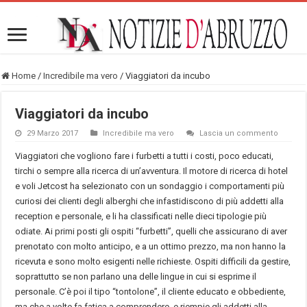
Home
/
Incredibile ma vero
/
Viaggiatori da incubo
Viaggiatori da incubo
29 Marzo 2017
Incredibile ma vero
Lascia un commento
Viaggiatori che vogliono fare i furbetti a tutti i costi, poco educati,
tirchi o sempre alla ricerca di un’avventura. Il motore di ricerca di hotel
e voli Jetcost ha selezionato con un sondaggio i comportamenti più
curiosi dei clienti degli alberghi che infastidiscono di più addetti alla
reception e personale, e li ha classificati nelle dieci tipologie più
odiate. Ai primi posti gli ospiti “furbetti”, quelli che assicurano di aver
prenotato con molto anticipo, e a un ottimo prezzo, ma non hanno la
ricevuta e sono molto esigenti nelle richieste. Ospiti difficili da gestire,
soprattutto se non parlano una delle lingue in cui si esprime il
personale. C’è poi il tipo “tontolone”, il cliente educato e obbediente,
ma che a volte fa fatica a comprendere, e riempie gli addetti alla