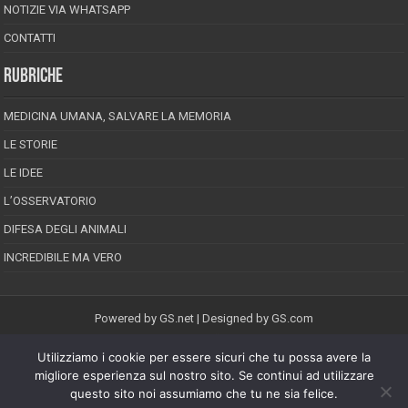
NOTIZIE VIA WHATSAPP
CONTATTI
RUBRICHE
MEDICINA UMANA, SALVARE LA MEMORIA
LE STORIE
LE IDEE
L’OSSERVATORIO
DIFESA DEGLI ANIMALI
INCREDIBILE MA VERO
Powered by
GS.net
| Designed by
GS.com
Utilizziamo i cookie per essere sicuri che tu possa avere la
EPINEION EDITRICE S.R.L.
P.Iva 02008710689
migliore esperienza sul nostro sito. Se continui ad utilizzare
Registrazione Tribunale di Pescara reg. speciale della stampa n.08/2012
questo sito noi assumiamo che tu ne sia felice.
Direttore responsabile: Maurizio Piccinino