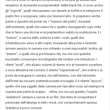
reception di domande incomprensibili. Nella black list, ci sono anche
gli “ingordi”, quelli che passano ore davanti ai buffet e si riempiono il
piatto fino a scoppiare, salvo poi lasciare tutto. Si preparano anche
panini e spuntini da portar via. I “maniaci del pulito”, incuranti
dell’ambiente, quelli che usano tre o quattro asciugamani ogni volta
che si fanno una doccia e ne prentendono subito la sostituzione. E i
“burloni”, a caccia dello scherzo a tutti i costi, quelli che
infastidiscono amici e altri ospiti, bussando alle porte e facendo
arrivare servizio in camera non richiesto a orari impossibili. Inoltre, gli
“astemi”, o quelli che si professano tali, ma che con qualche
trucchetto consumano le bottigliette del minibar e le richiudono. I
clienti “sordi”, che alzano volume di stereo e tv al massimo e parlano
a voce altissima nei corridoi; il cliente “risparmiatore”, che ordina o si
porta da mangiare in camera, ma dall’esterno, non dal ristorante
dell’hotel da cui però pretende posate e tovaglia. E il cliente “sporco”,
quello che usa oggetti della camera per fare altre cose, ad esempio la
coperta per pulirsi le scarpe… . Infine, ma non più gradito, l’ospite
“seduttore” sempre a caccia di un flirt, che tenta di conquistare il
personale dell’albergo in tutti i modi, con comportamenti spesso
fastidiosi e poco consoni.