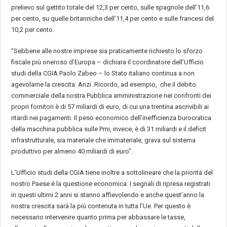
prelievo sul gettito totale del 12,3 per cento, sulle spagnole dell’11,6
per cento, su quelle britanniche dell’11,4 per cento e sulle francesi del
10,2 per cento.
“Sebbene alle nostre imprese sia praticamente richiesto lo sforzo
fiscale più oneroso d’Europa – dichiara il coordinatore dell’Ufficio
studi della CGIA Paolo Zabeo – lo Stato italiano continua a non
agevolarne la crescita. Anzi. Ricordo, ad esempio, che il debito
commerciale della nostra Pubblica amministrazione nei confronti dei
propri fornitori è di 57 miliardi di euro, di cui una trentina ascrivibili ai
ritardi nei pagamenti. Il peso economico dell’inefficienza burocratica
della macchina pubblica sulle Pmi, invece, è di 31 miliardi e il deficit
infrastrutturale, sia materiale che immateriale, grava sul sistema
produttivo per almeno 40 miliardi di euro”.
L’Ufficio studi della CGIA tiene inoltre a sottolineare che la priorità del
nostro Paese è la questione economica. I segnali di ripresa registrati
in questi ultimi 2 anni si stanno affievolendo e anche quest’anno la
nostra crescita sarà la più contenuta in tutta l’Ue. Per questo è
necessario intervenire quanto prima per abbassare le tasse,