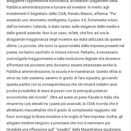
alleggerire l’oppressione burocratica, accelerare i pagamenti della
Pubblica amministrazione e tornare ad investire. In merito agli
investimenti il Segretario della CGIA, Renato Mason, afferma: “Pur
essendo uno strumento intelligente, il piano 4.0, fortemente voluto
dall’ex ministro Calenda, è stato tarato sulle esigenze delle medie e
delle grandi aziende. Non è un caso, infatti, che fino ad ora la
stragrande maggioranza degli incentivi sia stata utilizzata da queste
ultime. Le piccole, che sono la quasi totalità delle imprese presenti nel
paese, ne hanno usufruito in misura minore. Pertanto, è necessario
coinvolgerle maggiormente e nella rivoluzione digitale che dovremo
affrontare nei prossimi anni dovranno essere interessate anche la
Pubblica amministrazione, la scuola e le maestranze. Questa sfida si
vince se, tutti assieme, saremo in grado di fare squadra, giocando
questa partita con la consapevolezza che chi rimarrà indietro avrà
poche possibilità di stare al passo con le principali potenze
economiche del mondo”. Oltre ad avere un peso fiscale in Italia che
rimane tra i più elevati tra i paesi più avanzati, la CGIA ricorda che è
altrettanto inaccettabile che il grado di complessità raggiunto dal
fisco scoraggi la libera iniziativa e la voglia di fare impresa. Inoltre, gli
artigiani mestrini tengono a precisare che non è nemmeno più
rinviabile una riflessione sull’ “assetto” della Magistratura giudiziaria.