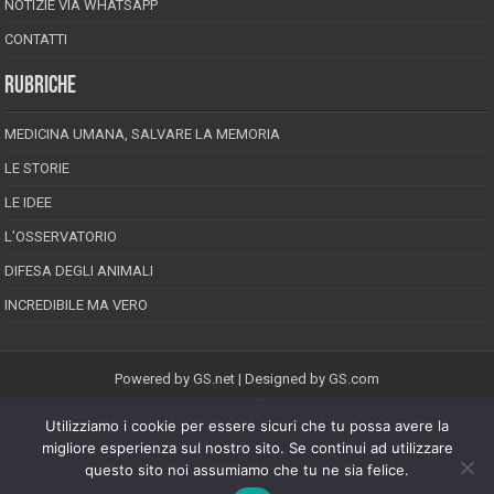
NOTIZIE VIA WHATSAPP
CONTATTI
RUBRICHE
MEDICINA UMANA, SALVARE LA MEMORIA
LE STORIE
LE IDEE
L’OSSERVATORIO
DIFESA DEGLI ANIMALI
INCREDIBILE MA VERO
Powered by
GS.net
| Designed by
GS.com
Utilizziamo i cookie per essere sicuri che tu possa avere la
EPINEION EDITRICE S.R.L.
P.Iva 02008710689
migliore esperienza sul nostro sito. Se continui ad utilizzare
Registrazione Tribunale di Pescara reg. speciale della stampa n.08/2012
questo sito noi assumiamo che tu ne sia felice.
Direttore responsabile: Maurizio Piccinino
Iscrizione al ROC n.22607