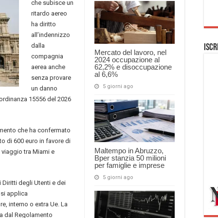
che subisce un
ritardo aereo
ha diritto
all’indennizzo
dalla
Iscr
Mercato del lavoro, nel
compagnia
2024 occupazione al
62,2% e disoccupazione
aerea anche
al 6,6%
senza provare
5 giorni ago
un danno
l’ordinanza 15556 del 2026
dimento che ha confermato
 di 600 euro in favore di
Maltempo in Abruzzo,
 viaggio tra Miami e
Bper stanzia 50 milioni
per famiglie e imprese
5 giorni ago
iritti degli Utenti e dei
 si applica
e, interno o extra Ue. La
ta dal Regolamento