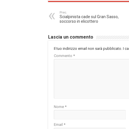
Prec.
Scialpinista cade sul Gran Sasso,
soccorso in elicottero
Lascia un commento
Il tuo indirizzo email non sarà pubblicato.
I c
Commento
*
Nome
*
Email
*