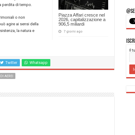
a perdita di tempo.
@Seg
Piazza Affari cresce nel
trimoniali o non
2026, capitalizzazione a
906,5 miliardi
può agire ai sensi della
istenza, la natura e
7 giorni ago
Iscr
Il 
Twitter
Whatsapp
DI AEREI