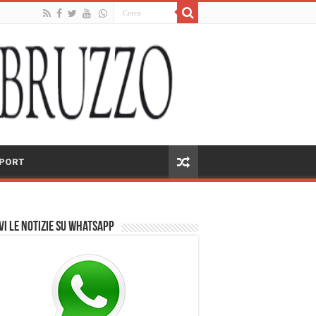
PORT
vi le notizie su Whatsapp