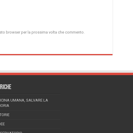
uesto browser per la prossima volta che commento.
RICHE
ICINA UMANA, SALVARE LA
ORIA
TORIE
DEE