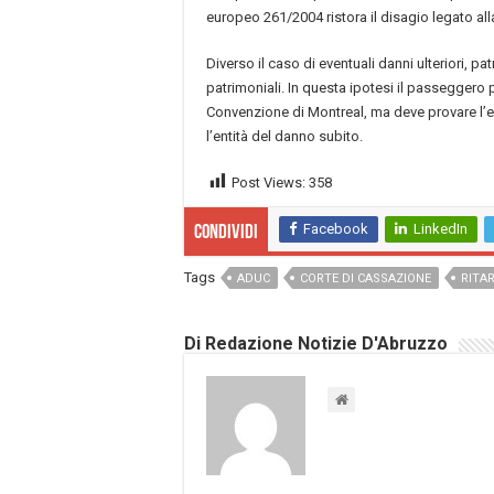
europeo 261/2004 ristora il disagio legato all
Diverso il caso di eventuali danni ulteriori, pa
patrimoniali. In questa ipotesi il passeggero 
Convenzione di Montreal, ma deve provare l’es
l’entità del danno subito.
Post Views:
358
Facebook
LinkedIn
Condividi
Tags
ADUC
CORTE DI CASSAZIONE
RITAR
Di Redazione Notizie D'Abruzzo