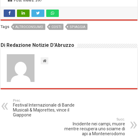
Post Views:
397
Tags
ALTROCONSUMO
COSTI
SPIAGGIA
Di Redazione Notizie D'Abruzzo
Prec.
Festival Internazionale di Bande
Musicali & Majorettes, vince il
Giappone
Succ.
Incidente nei campi, muore
mentre recupera uno sciame di
api a Montenerodomo