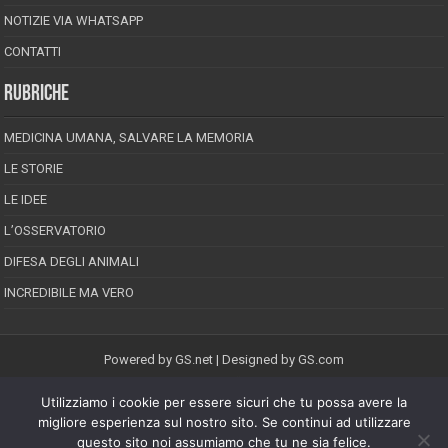
NOTIZIE VIA WHATSAPP
CONTATTI
RUBRICHE
MEDICINA UMANA, SALVARE LA MEMORIA
LE STORIE
LE IDEE
L’OSSERVATORIO
DIFESA DEGLI ANIMALI
INCREDIBILE MA VERO
Powered by
GS.net
| Designed by
GS.com
Utilizziamo i cookie per essere sicuri che tu possa avere la
EPINEION EDITRICE S.R.L.
P.Iva 02008710689
migliore esperienza sul nostro sito. Se continui ad utilizzare
Registrazione Tribunale di Pescara reg. speciale della stampa n.08/2012
questo sito noi assumiamo che tu ne sia felice.
Direttore responsabile: Maurizio Piccinino