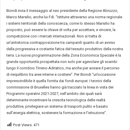
Biondi invia il messaggio al neo presidente della Regione Abruzzo,
Marco Marsilio, anche lui Fdi. “Istituire attraverso una norma regionale
i sistemi territoriali della conoscenza, come lo stesso Marsilio ha
proposto, può essere la chiave di volta per accettare, e vincere, la
competizione con i mercati internazionali. Non si tratta di
un’antistorica contrapposizione tra campanili quanto di un avviso
della progressiva e costante fatica del tessuto produttivo della nostra
terra. La nuova programmazione della Zona Economica Speciale è la
grande opportunità prospettata non solo per agevolare gli scambi
lungo il corridoio Tirreno-Adriatico, ma anche per avviare il percorso
di riequilibrio tra aree interne e costiere”. Per Biondi “un’occasione
imprescindibile è quella fornita dai fondi europei. I tecnici della
commissione di Bruxelles hanno già tracciato la linea in vista dei
Programmi operativi 2021-2027, nell’ambito dei quali sarà
determinante incentivare la crescita tecnologica delle realtà
produttive, privilegiare un sistema di trasporti pulito e basato
sull’energia elettrica, sostenere la formazione e l’istruzione”.
Post Views:
471