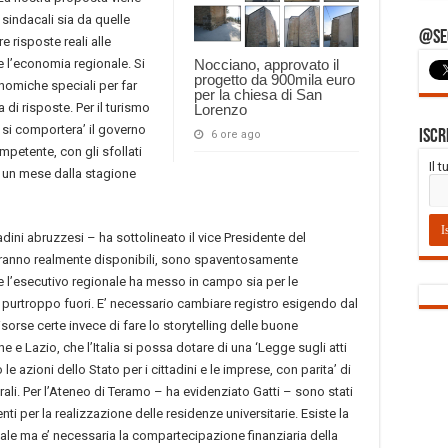
sindacali sia da quelle
@Seg
 risposte reali alle
e l’economia regionale. Si
Nocciano, approvato il
progetto da 900mila euro
onomiche speciali per far
per la chiesa di San
 di risposte. Per il turismo
Lorenzo
si comportera’ il governo
Iscr
6 ore ago
petente, con gli sfollati
Il 
i un mese dalla stagione
adini abruzzesi – ha sottolineato il vice Presidente del
aranno realmente disponibili, sono spaventosamente
che l’esecutivo regionale ha messo in campo sia per le
e purtroppo fuori. E’ necessario cambiare registro esigendo dal
orse certe invece di fare lo storytelling delle buone
e Lazio, che l’Italia si possa dotare di una ‘Legge sugli atti
le azioni dello Stato per i cittadini e le imprese, con parita’ di
rali. Per l’Ateneo di Teramo – ha evidenziato Gatti – sono stati
nti per la realizzazione delle residenze universitarie. Esiste la
ale ma e’ necessaria la compartecipazione finanziaria della