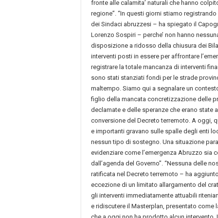
fronte alle calamita’ naturali che hanno colpit
regione”. “In questi giorni stiamo registrando 
dei Sindaci abruzzesi – ha spiegato il Capogr
Lorenzo Sospiri – perche’ non hanno nessuna 
disposizione a ridosso della chiusura dei Bila
interventi posti in essere per affrontare l’
registrare la totale mancanza di interventi fin
sono stati stanziati fondi per le strade provinc
maltempo. Siamo qui a segnalare un contest
figlio della mancata concretizzazione delle 
declamate e delle speranze che erano state al
conversione del Decreto terremoto. A oggi, qu
e importanti gravano sulle spalle degli enti l
nessun tipo di sostegno. Una situazione pa
evidenziare come l’emergenza Abruzzo sia
dall’agenda del Governo”. “Nessuna delle nos
ratificata nel Decreto terremoto – ha aggiun
eccezione di un limitato allargamento del cra
gli interventi immediatamente attuabili riteni
e ridiscutere il Masterplan, presentato come la
che a oggi non ha prodotto alcun intervento.