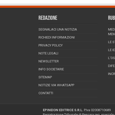
REDAZIONE
RUB
SEGNALACI UNA NOTIZIA
MED
MEM
RICHIEDI INFORMAZIONI
LE S
PRIVACY POLICY
LE I
NOTE LEGALI
L’O
NEWSLETTER
DIF
INFO SOCIETARIE
INC
SITEMAP
NOTIZIE VIA WHATSAPP
CONTATTI
EPINEION EDITRICE S.R.L.
P.Iva 02008710689
Registrazione Tribunale di Pescara reg. speciale