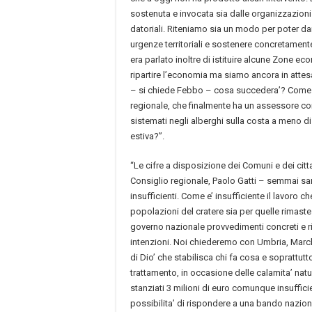
sostenuta e invocata sia dalle organizzazioni 
datoriali. Riteniamo sia un modo per poter dare
urgenze territoriali e sostenere concretament
era parlato inoltre di istituire alcune Zone ec
ripartire l’economia ma siamo ancora in attesa
– si chiede Febbo – cosa succedera’? Come 
regionale, che finalmente ha un assessore com
sistemati negli alberghi sulla costa a meno d
estiva?”.
“Le cifre a disposizione dei Comuni e dei citt
Consiglio regionale, Paolo Gatti – semmai s
insufficienti. Come e’ insufficiente il lavoro 
popolazioni del cratere sia per quelle rimast
governo nazionale provvedimenti concreti e ris
intenzioni. Noi chiederemo con Umbria, Marche 
di Dio’ che stabilisca chi fa cosa e soprattutto 
trattamento, in occasione delle calamita’ natu
stanziati 3 milioni di euro comunque insufficie
possibilita’ di rispondere a una bando nazion