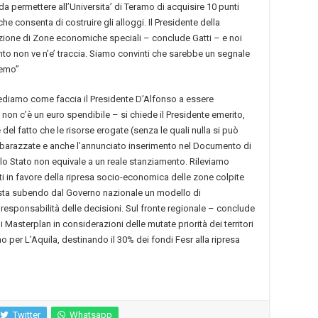
da permettere all’Universita’ di Teramo di acquisire 10 punti
he consenta di costruire gli alloggi. Il Presidente della
zione di Zone economiche speciali – conclude Gatti – e noi
 non ve n’e’ traccia. Siamo convinti che sarebbe un segnale
remo”
iediamo come faccia il Presidente D’Alfonso a essere
 non c’è un euro spendibile – si chiede il Presidente emerito,
del fatto che le risorse erogate (senza le quali nulla si può
 imbarazzate e anche l’annunciato inserimento nel Documento di
o Stato non equivale a un reale stanziamento. Rileviamo
eti in favore della ripresa socio-economica delle zone colpite
 sta subendo dal Governo nazionale un modello di
responsabilità delle decisioni. Sul fronte regionale – conclude
Masterplan in considerazioni delle mutate priorità dei territori
per L’Aquila, destinando il 30% dei fondi Fesr alla ripresa
Twitter
Whatsapp