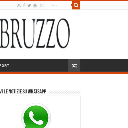
PORT
vi le notizie su Whatsapp