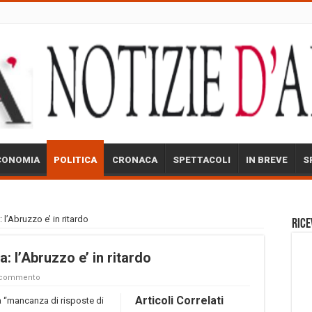
CONOMIA
POLITICA
CRONACA
SPETTACOLI
IN BREVE
S
: l’Abruzzo e’ in ritardo
Rice
a: l’Abruzzo e’ in ritardo
n commento
Articoli Correlati
la “mancanza di risposte di