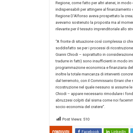
Regione, come fatto per altri atenei, in modo 
indispensabili per attingere al finanziamento c
Regione D’Alfonso aveva prospettato la crea
avevamo sostenuto la proposta ma al momento
rilevante per il tessuto imprenditoriale allo st
“A fronte di situazione così complessa ci ch
soddisfatto se per i processi di ricostruzione
Gianni Chiodi – soprattutto in considerazione 
tradurre in fatti) sono insufficienti in modo
programmazione economica e finanziaria dell
inoltre la totale mancanza di interventi concr
dal terremoto, con il Commissario Errani che
ricostruzione nel quale nessuno si assume le 
Chiodi – appare necessario rimodulare i fondi 
abruzzesi colpiti dal sisma come noi facemmo 
socio-economia del cratere”.
Post Views:
510
Facebook
LinkedIn
Condividi