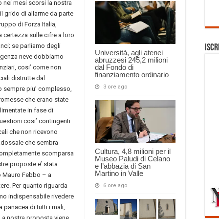
o nei mesi scorsi la nostra
il grido di allarme da parte
uppo di Forza Italia,
certezza sulle cifre a loro
nci; se parliamo degli
Iscr
Università, agli atenei
emergenza neve dobbiamo
abruzzesi 245,2 milioni
dal Fondo di
anziari, cosi’ come non
finanziamento ordinario
iali distrutte dal
3 ore ago
o sempre piu’ complesso,
promesse che erano state
imentate in fase di
estioni cosi’ contingenti
ocali che non ricevono
radossale che sembra
Cultura, 4,8 milioni per il
 completamente scomparsa
Museo Paludi di Celano
tre proposte e’ stata
e l’abbazia di San
Martino in Valle
to Mauro Febbo – a
tere. Per quanto riguarda
6 ore ago
amo indispensabile rivedere
 panacea di tutti i mali,
 La nostra proposta viene