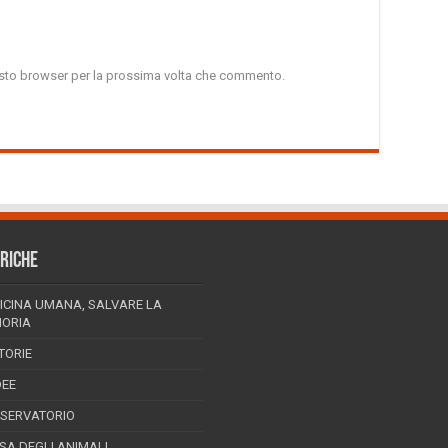
uesto browser per la prossima volta che commento.
RICHE
ICINA UMANA, SALVARE LA
ORIA
TORIE
DEE
SSERVATORIO
ESA DEGLI ANIMALI