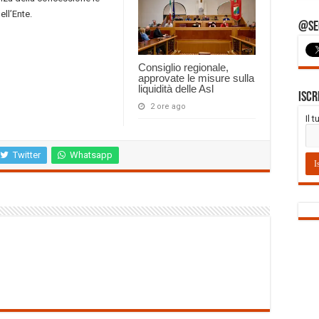
ell’Ente.
@Seg
Consiglio regionale,
approvate le misure sulla
liquidità delle Asl
Iscr
2 ore ago
Il 
Twitter
Whatsapp