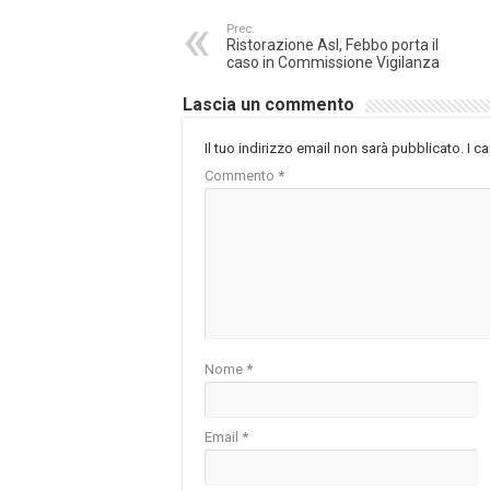
Prec.
Ristorazione Asl, Febbo porta il
caso in Commissione Vigilanza
Lascia un commento
Il tuo indirizzo email non sarà pubblicato.
I c
Commento
*
Nome
*
Email
*