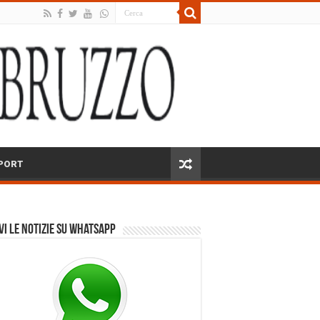
PORT
vi le notizie su Whatsapp