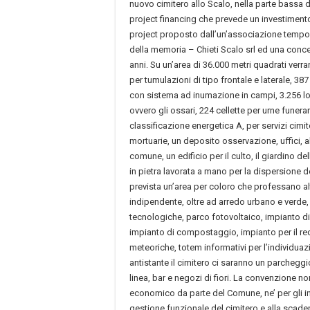
nuovo cimitero allo Scalo, nella parte bassa de
project financing che prevede un investimento 
project proposto dall’un’associazione tempo
della memoria – Chieti Scalo srl ed una conce
anni. Su un’area di 36.000 metri quadrati verra
per tumulazioni di tipo frontale e laterale, 38
con sistema ad inumazione in campi, 3.256 loc
ovvero gli ossari, 224 cellette per urne funerar
classificazione energetica A, per servizi cimit
mortuarie, un deposito osservazione, uffici, 
comune, un edificio per il culto, il giardino de
in pietra lavorata a mano per la dispersione del
prevista un’area per coloro che professano al
indipendente, oltre ad arredo urbano e verde, 
tecnologiche, parco fotovoltaico, impianto d
impianto di compostaggio, impianto per il r
meteoriche, totem informativi per l’individuaz
antistante il cimitero ci saranno un parcheggi
linea, bar e negozi di fiori. La convenzione n
economico da parte del Comune, ne’ per gli in
gestione funzionale del cimitero e alla scad