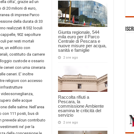
lla citta’, grazie ad un
di 20 milioni di euro,
ranea di imprese Parco
ssione della durata di 33
nno realizzati 8.552 loculi
Iscr
Giunta regionale, 544
7 cappelle, 902 sepolture
mila euro per il Parco
Centrale di Pescara e
uli per resti mortali
nuove misure per acqua,
ie, un edificio con
sanità e famiglie
eriali, costituito da camere
2 ore ago
alloggio custode e ossario
lle ceneri con urna cineraria
le ceneri. E’ inoltre
tre religioni con accesso
infrastrutture
i videosorveglianza,
Raccolta rifiuti a
ecupero delle acque
Pescara, la
commissione Ambiente
ione delle salme. Nell’area
esamina le criticità del
o con 111 posti, bus di
servizio
on prevede alcun contributo
2 ore ago
vestimenti ne’ per la
enza della concessione le