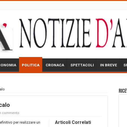
CONOMIA
POLITICA
CRONACA
SPETTACOLI
IN BREVE
S
calo
Rice
calo
un commento
Articoli Correlati
finitivo per realizzare un