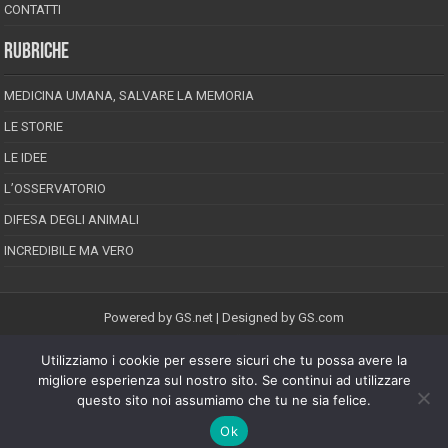
CONTATTI
RUBRICHE
MEDICINA UMANA, SALVARE LA MEMORIA
LE STORIE
LE IDEE
L’OSSERVATORIO
DIFESA DEGLI ANIMALI
INCREDIBILE MA VERO
Powered by
GS.net
| Designed by
GS.com
Utilizziamo i cookie per essere sicuri che tu possa avere la
EPINEION EDITRICE S.R.L.
P.Iva 02008710689
migliore esperienza sul nostro sito. Se continui ad utilizzare
Registrazione Tribunale di Pescara reg. speciale della stampa n.08/2012
questo sito noi assumiamo che tu ne sia felice.
Direttore responsabile: Maurizio Piccinino
Iscrizione al ROC n.22607
Ok
Riproduzione riservata © Copyright 2026, All Rights Reserved