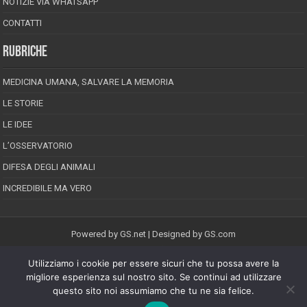
NOTIZIE VIA WHATSAPP
CONTATTI
RUBRICHE
MEDICINA UMANA, SALVARE LA MEMORIA
LE STORIE
LE IDEE
L’OSSERVATORIO
DIFESA DEGLI ANIMALI
INCREDIBILE MA VERO
Powered by
GS.net
| Designed by
GS.com
Utilizziamo i cookie per essere sicuri che tu possa avere la
EPINEION EDITRICE S.R.L.
P.Iva 02008710689
migliore esperienza sul nostro sito. Se continui ad utilizzare
Registrazione Tribunale di Pescara reg. speciale della stampa n.08/2012
questo sito noi assumiamo che tu ne sia felice.
Direttore responsabile: Maurizio Piccinino
Iscrizione al ROC n.22607