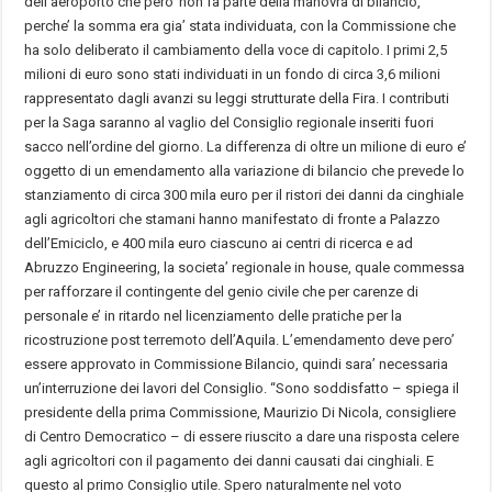
dell’aeroporto che pero’ non fa parte della manovra di bilancio,
perche’ la somma era gia’ stata individuata, con la Commissione che
ha solo deliberato il cambiamento della voce di capitolo. I primi 2,5
milioni di euro sono stati individuati in un fondo di circa 3,6 milioni
rappresentato dagli avanzi su leggi strutturate della Fira. I contributi
per la Saga saranno al vaglio del Consiglio regionale inseriti fuori
sacco nell’ordine del giorno. La differenza di oltre un milione di euro e’
oggetto di un emendamento alla variazione di bilancio che prevede lo
stanziamento di circa 300 mila euro per il ristori dei danni da cinghiale
agli agricoltori che stamani hanno manifestato di fronte a Palazzo
dell’Emiciclo, e 400 mila euro ciascuno ai centri di ricerca e ad
Abruzzo Engineering, la societa’ regionale in house, quale commessa
per rafforzare il contingente del genio civile che per carenze di
personale e’ in ritardo nel licenziamento delle pratiche per la
ricostruzione post terremoto dell’Aquila. L’emendamento deve pero’
essere approvato in Commissione Bilancio, quindi sara’ necessaria
un’interruzione dei lavori del Consiglio. “Sono soddisfatto – spiega il
presidente della prima Commissione, Maurizio Di Nicola, consigliere
di Centro Democratico – di essere riuscito a dare una risposta celere
agli agricoltori con il pagamento dei danni causati dai cinghiali. E
questo al primo Consiglio utile. Spero naturalmente nel voto