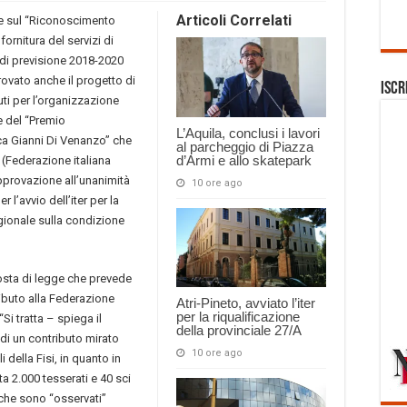
Articoli Correlati
e sul “Riconoscimento
 fornitura del servizi di
o di previsione 2018-2020
ovato anche il progetto di
Iscr
uti per l’organizzazione
e del “Premio
L’Aquila, conclusi i lavori
ca Gianni Di Venanzo” che
al parcheggio di Piazza
d’Armi e allo skatepark
. (Federazione italiana
’approvazione all’unanimità
10 ore ago
 l’avvio dell’iter per la
gionale sulla condizione
osta di legge che prevede
ibuto alla Federazione
Atri-Pineto, avviato l’iter
per la riqualificazione
Si tratta – spiega il
della provinciale 27/A
di un contributo mirato
10 ore ago
 della Fisi, in quanto in
a 2.000 tesserati e 40 sci
i che sono “osservati”