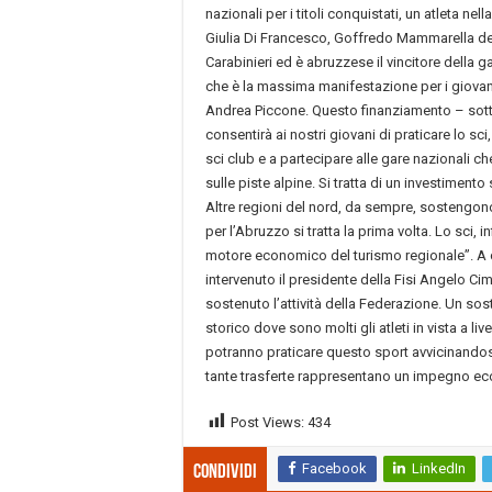
nazionali per i titoli conquistati, un atleta nel
Giulia Di Francesco, Goffredo Mammarella de
Carabinieri ed è abruzzese il vincitore della g
che è la massima manifestazione per i giovaniss
Andrea Piccone. Questo finanziamento – sot
consentirà ai nostri giovani di praticare lo sci,
sci club e a partecipare alle gare nazionali 
sulle piste alpine. Si tratta di un investimento
Altre regioni del nord, da sempre, sostengono
per l’Abruzzo si tratta la prima volta. Lo sci, i
motore economico del turismo regionale”. A 
intervenuto il presidente della Fisi Angelo Ci
sostenuto l’attività della Federazione. Un so
storico dove sono molti gli atleti in vista a liv
potranno praticare questo sport avvicinandosi 
tante trasferte rappresentano un impegno ec
Post Views:
434
Facebook
LinkedIn
Condividi