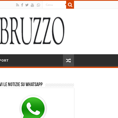
PORT
vi le notizie su Whatsapp