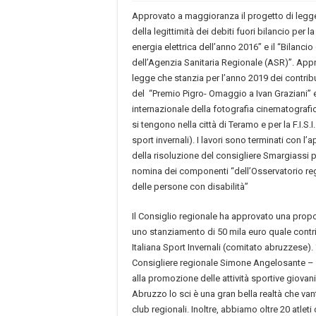
Approvato a maggioranza il progetto di legg
della legittimità dei debiti fuori bilancio per la
energia elettrica dell’anno 2016” e il “Bilanci
dell’Agenzia Sanitaria Regionale (ASR)”. Appr
legge che stanzia per l’anno 2019 dei contrib
del “Premio Pigro- Omaggio a Ivan Graziani” 
internazionale della fotografia cinematografi
si tengono nella città di Teramo e per la F.I.S.I
sport invernali). I lavori sono terminati con l
della risoluzione del consigliere Smargiassi per
nomina dei componenti “dell’Osservatorio re
delle persone con disabilità”
Il Consiglio regionale ha approvato una prop
uno stanziamento di 50 mila euro quale contr
Italiana Sport Invernali (comitato abruzzese). “
Consigliere regionale Simone Angelosante – 
alla promozione delle attività sportive giovanili
Abruzzo lo sci è una gran bella realtà che vant
club regionali. Inoltre, abbiamo oltre 20 atlet