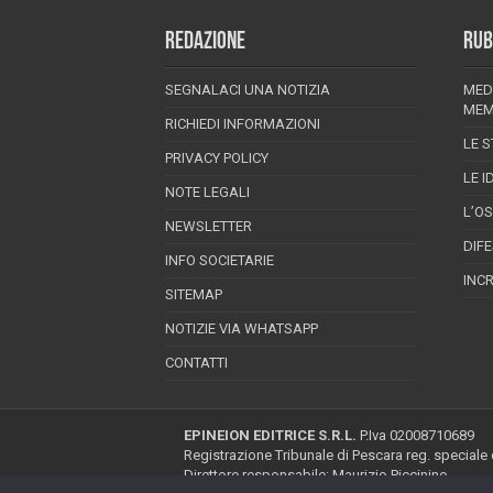
REDAZIONE
RUB
SEGNALACI UNA NOTIZIA
MED
MEM
RICHIEDI INFORMAZIONI
LE S
PRIVACY POLICY
LE I
NOTE LEGALI
L’O
NEWSLETTER
DIF
INFO SOCIETARIE
INC
SITEMAP
NOTIZIE VIA WHATSAPP
CONTATTI
EPINEION EDITRICE S.R.L.
P.Iva 02008710689
Registrazione Tribunale di Pescara reg. speciale
Direttore responsabile: Maurizio Piccinino