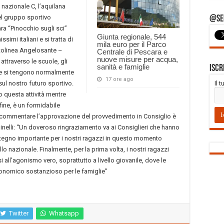
la nazionale C, l’aquilana
l gruppo sportivo
@Seg
ara “Pinocchio sugli sci”
Giunta regionale, 544
imi italiani e si tratta di
mila euro per il Parco
tolinea Angelosante –
Centrale di Pescara e
nuove misure per acqua,
 attraverso le scuole, gli
sanità e famiglie
Iscr
che si tengono normalmente
17 ore ago
 sul nostro futuro sportivo.
Il 
 questa attività mentre
nfine, è un formidabile
commentare l’approvazione del provvedimento in Consiglio è
minelli: “Un doveroso ringraziamento va ai Consiglieri che hanno
stegno importante per i nostri ragazzi in questo momento
ello nazionale. Finalmente, per la prima volta, i nostri ragazzi
all’agonismo vero, soprattutto a livello giovanile, dove le
onomico sostanzioso per le famiglie”
Twitter
Whatsapp