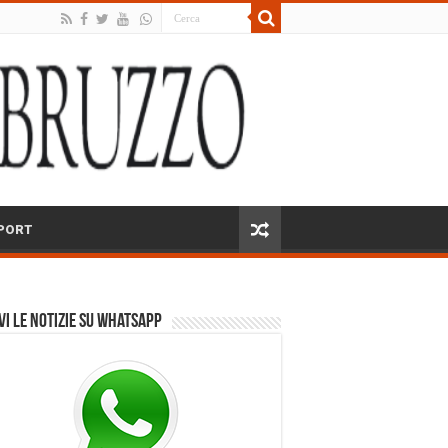
PORT
vi le notizie su Whatsapp