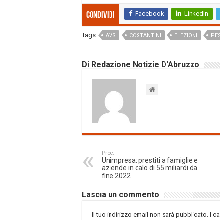
Facebook
LinkedIn
Condividi
Tags
AVS
COSTANTINI
ELEZIONI
PE
Di Redazione Notizie D'Abruzzo
Prec.
Unimpresa: prestiti a famiglie e
aziende in calo di 55 miliardi da
fine 2022
Lascia un commento
Il tuo indirizzo email non sarà pubblicato.
I c