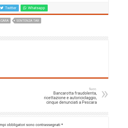
Twitter
Whatsapp
SCARA
SENTENZA TAR
Succ.
Bancarotta fraudolenta,
ricettazione e autoriciclaggio,
cinque denunciati a Pescara
ampi obbligatori sono contrassegnati
*