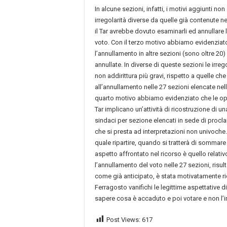
In alcune sezioni, infatti, i motivi aggiunti non 
irregolarità diverse da quelle già contenute ne
il Tar avrebbe dovuto esaminarli ed annullare l
voto. Con il terzo motivo abbiamo evidenziat
l’annullamento in altre sezioni (sono oltre 20) 
annullate. In diverse di queste sezioni le irre
non addirittura più gravi, rispetto a quelle ch
all’annullamento nelle 27 sezioni elencate nell
quarto motivo abbiamo evidenziato che le ope
Tar implicano un’attività di ricostruzione di u
sindaci per sezione elencati in sede di procla
che si presta ad interpretazioni non univoche
quale ripartire, quando si tratterà di sommare g
aspetto affrontato nel ricorso è quello relati
l’annullamento del voto nelle 27 sezioni, risult
come già anticipato, è stata motivatamente ric
Ferragosto vanifichi le legittime aspettative d
sapere cosa è accaduto e poi votare e non l’i
Post Views:
617