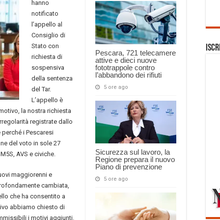
hanno
notificato
l’appello al
Consiglio di
Stato con
Iscr
Pescara, 721 telecamere
richiesta di
attive e dieci nuove
fototrappole contro
sospensiva
l’abbandono dei rifiuti
della sentenza
5 ore ago
del Tar.
L’appello è
motivo, la nostra richiesta
rregolarità registrate dallo
 perché i Pescaresi
ne del voto in sole 27
Sicurezza sul lavoro, la
 M5S, AVS e civiche.
Regione prepara il nuovo
Piano di prevenzione
nuovi maggiorenni e
5 ore ago
è profondamente cambiata,
llo che ha consentito a
tivo abbiamo chiesto di
mmissibili i motivi aggiunti.