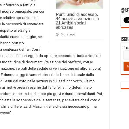
si riferivano a fatti o a
@Seg
l ricorso principale, per cui
Punti unici di accesso,
e relative operazioni di
44 nuove assunzioni in
21 Ambiti sociali
o la necessità di estendere
abruzzesi
rispetto alle 27 già
5 ore ago
golarità erano analoghe, se
Iscr
e hanno portato
Il 
a sentenza del Tar. Con il
razioni di riconteggio da operare secondo le indicazioni del
na moltitudine di documenti (relazione del prefetto, voti ai
mazione, verbali delle sedute di verificazione ed altro ancora)
. E dunque oggettivamente incerta la base elettorale dalla
li esiti del voto nelle sezioni in cui sarà rinnovato. Ultimo
vo ai motivi presi in esame dal Tar che hanno determinato
andone trascurati altri ancor più gravi e dunque invalidanti. Poi,
hiesta la sospensiva della sentenza, per evitare che il voto di
i chi, a differenza di Masci, ritiene che sia necessario prima
nverso”.