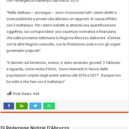
con l’emergenza maltempo del marzo 2015”.
“Nella delibera – prosegue – sono riconosciuti tutti i danni diretti a
cose pubbliche e private che abbiano un rapporto di causa/effetto
con il maltempo. Per i danni indiretti si attende una quantificazione
oggettiva, cui corrispondera’ una copertura normativa e finanziaria
che nelle prossime settimane la Regione Abruzzo elaborera’ d’intesa
con le altre Regioni coinvolte, con la Protezione civile e con gli organi
governativi preposti”.
“Il decreto sul terremoto, invece, e’ stato emanato giovedi’ 2 febbraio
e riguarda, come recita il titolo, ‘nuovi interventi in favore delle
popolazioni colpite dagli eventi sismici del 2016 e 2017’. Dunque non
ha nulla a che fare con il maltempo”.
Post Views:
644
Di Redazione Notizie D'Abruzzo