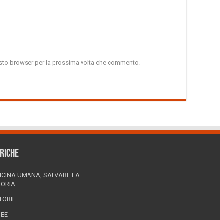
uesto browser per la prossima volta che commento.
RICHE
ICINA UMANA, SALVARE LA
ORIA
TORIE
DEE