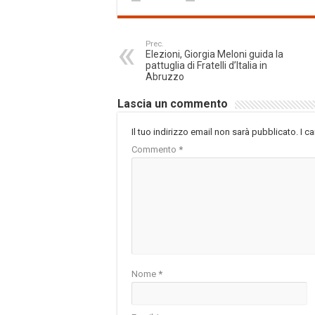
Prec.
Elezioni, Giorgia Meloni guida la
pattuglia di Fratelli d’Italia in
Abruzzo
Lascia un commento
Il tuo indirizzo email non sarà pubblicato.
I c
Commento
*
Nome
*