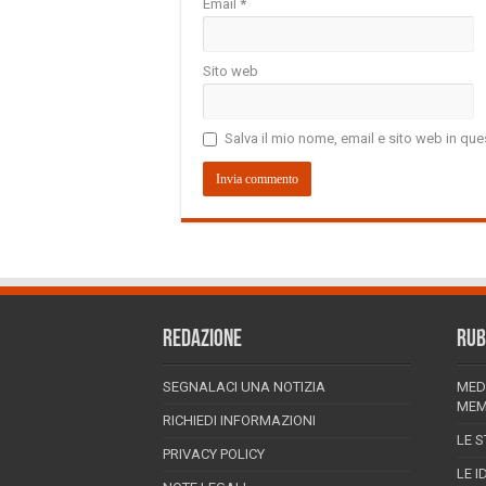
Email
*
Sito web
Salva il mio nome, email e sito web in q
REDAZIONE
RUB
SEGNALACI UNA NOTIZIA
MED
MEM
RICHIEDI INFORMAZIONI
LE S
PRIVACY POLICY
LE I