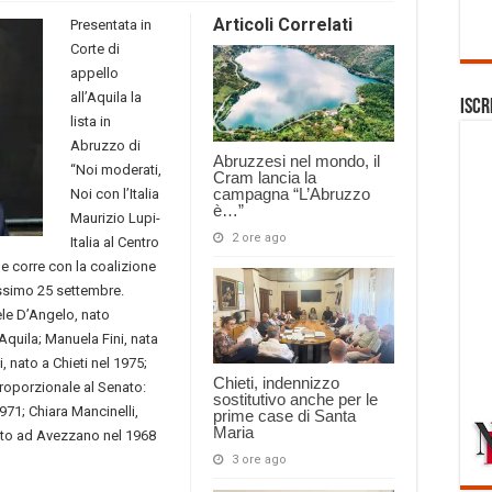
Articoli Correlati
Presentata in
Corte di
appello
all’Aquila la
Iscr
lista in
Abruzzo di
Abruzzesi nel mondo, il
“Noi moderati,
Cram lancia la
campagna “L’Abruzzo
Noi con l’Italia
è…”
Maurizio Lupi-
2 ore ago
Italia al Centro
e corre con la coalizione
ossimo 25 settembre.
ele D’Angelo, nato
Aquila; Manuela Fini, nata
, nato a Chieti nel 1975;
Chieti, indennizzo
Proporzionale al Senato:
sostitutivo anche per le
71; Chiara Mancinelli,
prime case di Santa
Maria
nato ad Avezzano nel 1968
3 ore ago