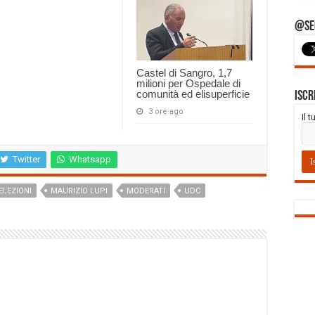
@Seg
Castel di Sangro, 1,7
milioni per Ospedale di
comunità ed elisuperficie
Iscr
3 ore ago
Il 
Twitter
Whatsapp
ELEZIONI
MAURIZIO LUPI
MODERATI
UDC