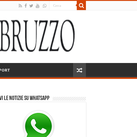
PORT
vi le notizie su Whatsapp