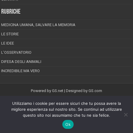
RUBRICHE
MEDICINA UMANA, SALVARE LA MEMORIA
LE STORIE
LE IDEE
L’OSSERVATORIO
DIFESA DEGLI ANIMALI
INCREDIBILE MA VERO
Powered by
GS.net
| Designed by
GS.com
Utilizziamo i cookie per essere sicuri che tu possa avere la
EPINEION EDITRICE S.R.L.
P.Iva 02008710689
migliore esperienza sul nostro sito. Se continui ad utilizzare
Registrazione Tribunale di Pescara reg. speciale della stampa n.08/2012
questo sito noi assumiamo che tu ne sia felice.
Direttore responsabile: Maurizio Piccinino
Iscrizione al ROC n.22607
Ok
Riproduzione riservata © Copyright 2026, All Rights Reserved