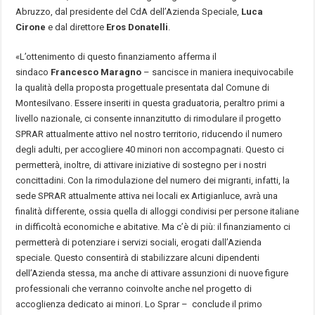
Abruzzo, dal presidente del CdA dell’Azienda Speciale,
Luca
Cirone
e dal direttore
Eros Donatelli
.
«L’ottenimento di questo finanziamento afferma il
sindaco
Francesco Maragno
– sancisce in maniera inequivocabile
la qualità della proposta progettuale presentata dal Comune di
Montesilvano. Essere inseriti in questa graduatoria, peraltro primi a
livello nazionale, ci consente innanzitutto di rimodulare il progetto
SPRAR attualmente attivo nel nostro territorio, riducendo il numero
degli adulti, per accogliere 40 minori non accompagnati. Questo ci
permetterà, inoltre, di attivare iniziative di sostegno per i nostri
concittadini. Con la rimodulazione del numero dei migranti, infatti, la
sede SPRAR attualmente attiva nei locali ex Artigianluce, avrà una
finalità differente, ossia quella di alloggi condivisi per persone italiane
in difficoltà economiche e abitative. Ma c’è di più: il finanziamento ci
permetterà di potenziare i servizi sociali, erogati dall’Azienda
speciale. Questo consentirà di stabilizzare alcuni dipendenti
dell’Azienda stessa, ma anche di attivare assunzioni di nuove figure
professionali che verranno coinvolte anche nel progetto di
accoglienza dedicato ai minori. Lo Sprar – conclude il primo