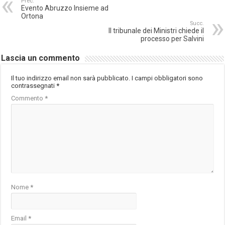
Prec.
Evento Abruzzo Insieme ad
Ortona
Succ.
Il tribunale dei Ministri chiede il
processo per Salvini
Lascia un commento
Il tuo indirizzo email non sarà pubblicato.
I campi obbligatori sono
contrassegnati
*
Commento
*
Nome
*
Email
*