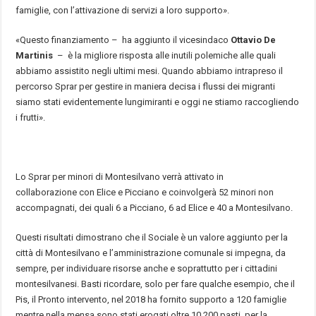
famiglie, con l’attivazione di servizi a loro supporto».
«Questo finanziamento – ha aggiunto il vicesindaco
Ottavio De
Martinis
– è la migliore risposta alle inutili polemiche alle quali
abbiamo assistito negli ultimi mesi. Quando abbiamo intrapreso il
percorso Sprar per gestire in maniera decisa i flussi dei migranti
siamo stati evidentemente lungimiranti e oggi ne stiamo raccogliendo
i frutti».
Lo Sprar per minori di Montesilvano verrà attivato in
collaborazione con Elice e Picciano e coinvolgerà 52 minori non
accompagnati, dei quali 6 a Picciano, 6 ad Elice e 40 a Montesilvano.
Questi risultati dimostrano che il Sociale è un valore aggiunto per la
città di Montesilvano e l’amministrazione comunale si impegna, da
sempre, per individuare risorse anche e soprattutto per i cittadini
montesilvanesi. Basti ricordare, solo per fare qualche esempio, che il
Pis, il Pronto intervento, nel 2018 ha fornito supporto a 120 famiglie
mentre nella mensa sono stati erogati oltre 10.200 pasti, per la